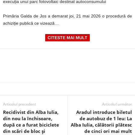
execuția unui parc fotovoltaic destinat autoconsumului
Primăria Galda de Jos a demarat joi, 21 mai 2026 o procedură de
achiziție publică ce vizează…
CITESTE MAI MULT
Articolul precedent
Articolul următor
Recidivist din Alba Iulia,
Aradul introduce biletul
din nou la închisoare,
de autobuz de 1 leu: La
după ce a furat biciclete
Alba Iulia, călătorii plătesc
din scări de bloc și
de cinci ori mai mult