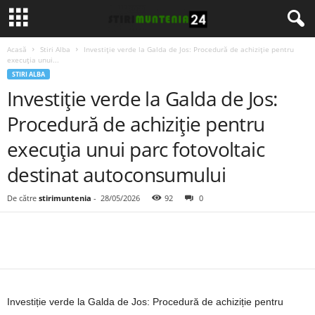
Acasă
Stiri Alba
Investiție verde la Galda de Jos: Procedură de achiziție pentru
execuția unui...
STIRI ALBA
Investiție verde la Galda de Jos:
Procedură de achiziție pentru
execuția unui parc fotovoltaic
destinat autoconsumului
De către
stirimuntenia
-
28/05/2026
92
0
Investiție verde la Galda de Jos: Procedură de achiziție pentru