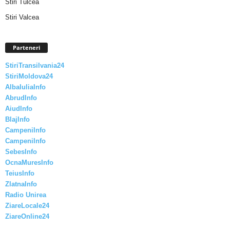
Stiri Tulcea
Stiri Valcea
Parteneri
StiriTransilvania24
StiriMoldova24
AlbaIuliaInfo
AbrudInfo
AiudInfo
BlajInfo
CampeniInfo
CampeniInfo
SebesInfo
OcnaMuresInfo
TeiusInfo
ZlatnaInfo
Radio Unirea
ZiareLocale24
ZiareOnline24