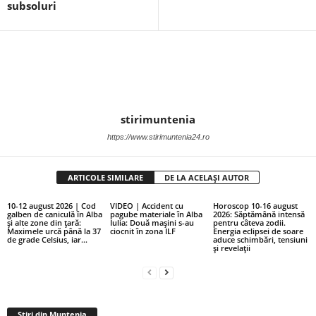
subsoluri
stirimuntenia
https://www.stirimuntenia24.ro
ARTICOLE SIMILARE
DE LA ACELAȘI AUTOR
10-12 august 2026 | Cod
VIDEO | Accident cu
Horoscop 10-16 august
galben de caniculă în Alba
pagube materiale în Alba
2026: Săptămână intensă
și alte zone din țară:
Iulia: Două mașini s-au
pentru câteva zodii.
Maximele urcă până la 37
ciocnit în zona ILF
Energia eclipsei de soare
de grade Celsius, iar...
aduce schimbări, tensiuni
și revelații
Stiri din Muntenia