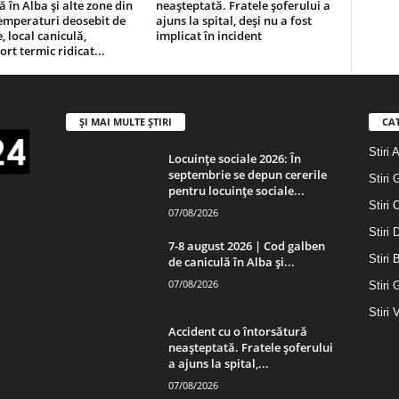
ă în Alba și alte zone din
neașteptată. Fratele șoferului a
emperaturi deosebit de
ajuns la spital, deși nu a fost
, local caniculă,
implicat în incident
ort termic ridicat...
ȘI MAI MULTE ȘTIRI
CA
Stiri 
Locuințe sociale 2026: În
septembrie se depun cererile
Stiri 
pentru locuințe sociale...
Stiri 
07/08/2026
Stiri
7-8 august 2026 | Cod galben
Stiri 
de caniculă în Alba și...
07/08/2026
Stiri 
Stiri 
Accident cu o întorsătură
neașteptată. Fratele șoferului
a ajuns la spital,...
07/08/2026