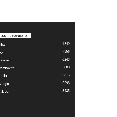
TEGORIE POPULARĂ
41849
Alba
7856
Gorj
6243
Calarasi
5880
 Dambovita
5815
Braila
5598
Giurgiu
3435
Valcea