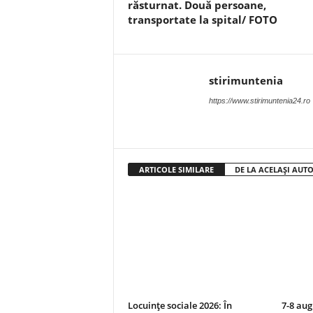
răsturnat. Două persoane,
transportate la spital/ FOTO
stirimuntenia
https://www.stirimuntenia24.ro
ARTICOLE SIMILARE
DE LA ACELAȘI AUT
Locuințe sociale 2026: În
7-8 aug