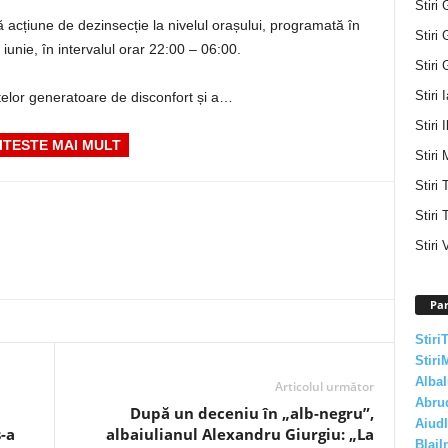
Stiri 
ă acțiune de dezinsecție la nivelul orașului, programată în
Stiri 
iunie, în intervalul orar 22:00 – 06:00.
Stiri 
Stiri 
elor generatoare de disconfort și a…
Stiri I
ITESTE MAI MULT
Stiri 
Stiri
Stiri 
Stiri 
Par
Stiri
Stiri
AlbaI
Articolul următor
Abru
După un deceniu în „alb-negru”,
AiudI
s-a
albaiulianul Alexandru Giurgiu: „La
BlajI