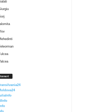
Galati
Giurgiu
Gorj
Ialomita
lfov
Mehedinti
 Teleorman
Tulcea
Valcea
teneri
Transilvania24
Moldova24
uliaInfo
dInfo
nfo
nfo