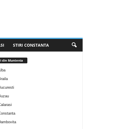
SI
STIRI CONSTANTA
ri din Muntenia
Alba
Braila
Bucuresti
 Buzau
Calarasi
 Constanta
 Dambovita