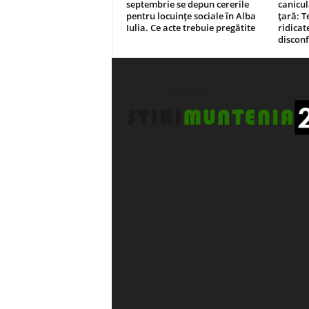
septembrie se depun cererile
canicul
pentru locuințe sociale în Alba
țară: T
Iulia. Ce acte trebuie pregătite
ridicate
disconf