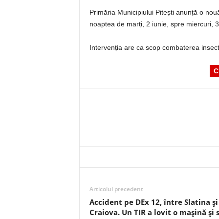
Primăria Municipiului Pitești anunță o nou
noaptea de marți, 2 iunie, spre miercuri, 3 
Intervenția are ca scop combaterea insect
C
Articolul precedent
Accident pe DEx 12, între Slatina și
Craiova. Un TIR a lovit o mașină și 