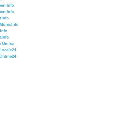
eniInfo
eniInfo
sInfo
MuresInfo
Info
aInfo
 Unirea
Locale24
Online24