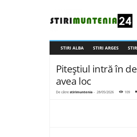
S
t
i
r
i
M
u
STIRI ALBA
STIRI ARGES
STIR
n
t
e
Piteștiul intră în d
n
i
avea loc
a
2
De către
stirimuntenia
-
28/05/2026
109
4