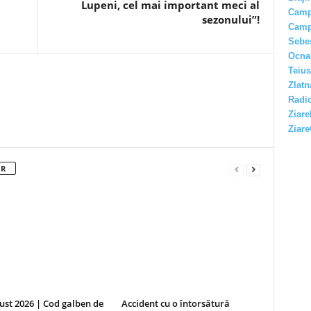
Lupeni, cel mai important meci al
Camp
sezonului”!
Camp
Sebe
Ocna
Teius
Zlatn
Radio
Ziare
Ziare
OR
ust 2026 | Cod galben de
Accident cu o întorsătură