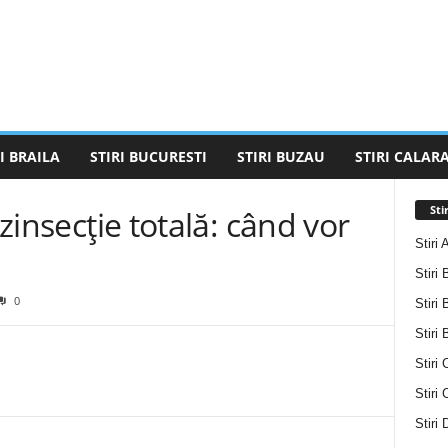
I BRAILA
STIRI BUCURESTI
STIRI BUZAU
STIRI CALARA
Sti
ezinsecție totală: când vor
Stiri 
Stiri 
0
Stiri 
Stiri
Stiri 
Stiri
Stiri