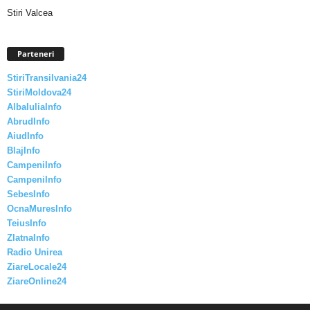
Stiri Valcea
Parteneri
StiriTransilvania24
StiriMoldova24
AlbaIuliaInfo
AbrudInfo
AiudInfo
BlajInfo
CampeniInfo
CampeniInfo
SebesInfo
OcnaMuresInfo
TeiusInfo
ZlatnaInfo
Radio Unirea
ZiareLocale24
ZiareOnline24