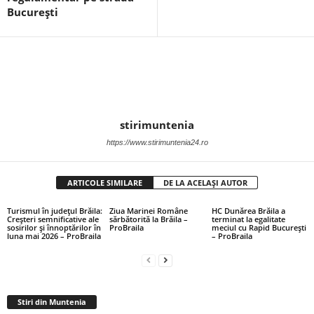
București
stirimuntenia
https://www.stirimuntenia24.ro
ARTICOLE SIMILARE
DE LA ACELAȘI AUTOR
Turismul în județul Brăila:
Ziua Marinei Române
HC Dunărea Brăila a
Creșteri semnificative ale
sărbătorită la Brăila –
terminat la egalitate
sosirilor și înnoptărilor în
ProBraila
meciul cu Rapid București
luna mai 2026 – ProBraila
– ProBraila
Stiri din Muntenia