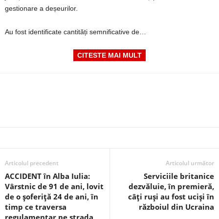
gestionare a deșeurilor.
Au fost identificate cantități semnificative de…
CITESTE MAI MULT
Articolul precedent
Articolul următor
ACCIDENT în Alba Iulia:
Serviciile britanice
Vârstnic de 91 de ani, lovit
dezvăluie, în premieră,
de o șoferiță 24 de ani, în
câți ruși au fost uciși în
timp ce traversa
războiul din Ucraina
regulamentar pe strada