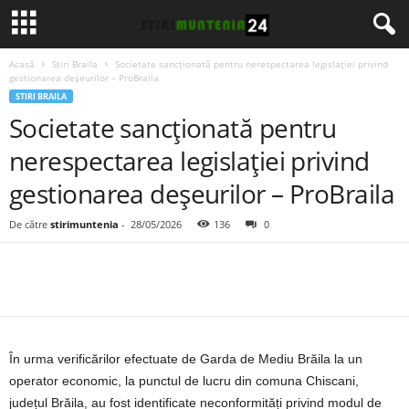
Acasă
Stiri Braila
Societate sancționată pentru nerespectarea legislației privind
gestionarea deșeurilor – ProBraila
STIRI BRAILA
Societate sancționată pentru
nerespectarea legislației privind
gestionarea deșeurilor – ProBraila
De către
stirimuntenia
-
28/05/2026
136
0
În urma verificărilor efectuate de Garda de Mediu Brăila la un
operator economic, la punctul de lucru din comuna Chiscani,
județul Brăila, au fost identificate neconformități privind modul de