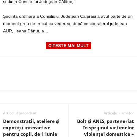
ședința Consiliului Județean Călărași
Ședința ordinară a Consiliului Județean Călărași a avut parte de un
moment greu de trecut cu vederea, după ce consilierul județean
AUR, Ileana Dănuț, a…
CITESTE MAI MULT
Articolul precedent
Articolul următor
Demonstrații, ateliere și
Bolt și ANES, parteneriat
expoziții interactive
în sprijinul victimelor
pentru copii, de 1 iunie
violenței domestice –