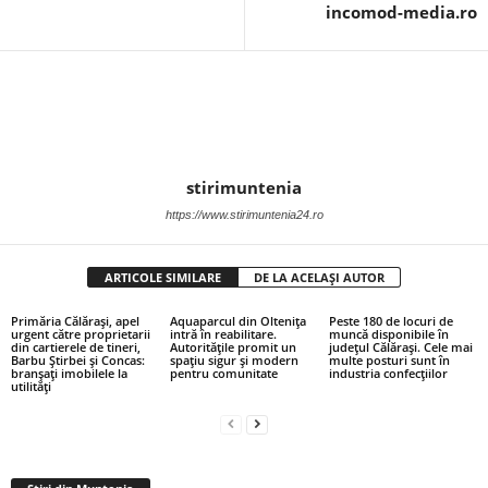
incomod-media.ro
stirimuntenia
https://www.stirimuntenia24.ro
ARTICOLE SIMILARE
DE LA ACELAȘI AUTOR
Primăria Călărași, apel
Aquaparcul din Oltenița
Peste 180 de locuri de
urgent către proprietarii
intră în reabilitare.
muncă disponibile în
din cartierele de tineri,
Autoritățile promit un
județul Călărași. Cele mai
Barbu Știrbei și Concas:
spațiu sigur și modern
multe posturi sunt în
branșați imobilele la
pentru comunitate
industria confecțiilor
utilități