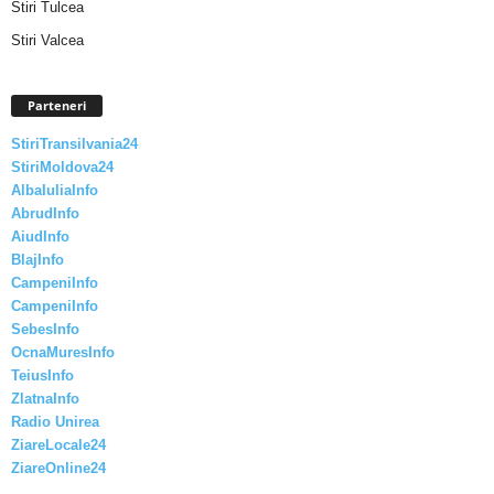
Stiri Tulcea
Stiri Valcea
Parteneri
StiriTransilvania24
StiriMoldova24
AlbaIuliaInfo
AbrudInfo
AiudInfo
BlajInfo
CampeniInfo
CampeniInfo
SebesInfo
OcnaMuresInfo
TeiusInfo
ZlatnaInfo
Radio Unirea
ZiareLocale24
ZiareOnline24