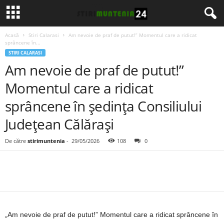
Acasă
Stiri Calarasi
Am nevoie de praf de putut!” Momentul care a ridicat
sprâncene în...
STIRI CALARASI
Am nevoie de praf de putut!”
Momentul care a ridicat
sprâncene în ședința Consiliului
Județean Călărași
De către
stirimuntenia
-
29/05/2026
108
0
„Am nevoie de praf de putut!” Momentul care a ridicat sprâncene în