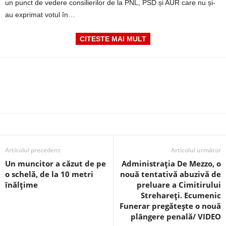
un punct de vedere consilierilor de la PNL, PSD și AUR care nu și-
au exprimat votul în…
CITESTE MAI MULT
Articolul precedent
Articolul următor
Un muncitor a căzut de pe
Administrația De Mezzo, o
o schelă, de la 10 metri
nouă tentativă abuzivă de
înălțime
preluare a Cimitirului
Strehareți. Ecumenic
Funerar pregătește o nouă
plângere penală/ VIDEO