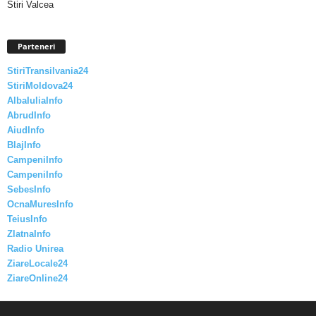
Stiri Valcea
Parteneri
StiriTransilvania24
StiriMoldova24
AlbaIuliaInfo
AbrudInfo
AiudInfo
BlajInfo
CampeniInfo
CampeniInfo
SebesInfo
OcnaMuresInfo
TeiusInfo
ZlatnaInfo
Radio Unirea
ZiareLocale24
ZiareOnline24