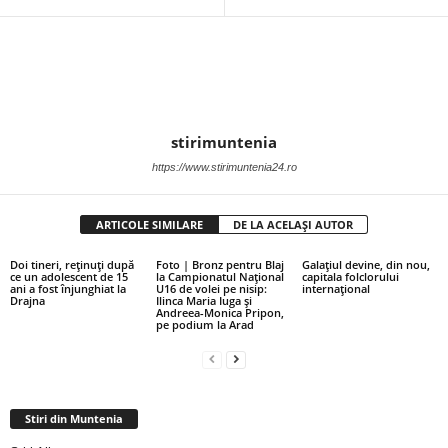
stirimuntenia
https://www.stirimuntenia24.ro
ARTICOLE SIMILARE
DE LA ACELAȘI AUTOR
Doi tineri, reținuți după
Foto | Bronz pentru Blaj
Galațiul devine, din nou,
ce un adolescent de 15
la Campionatul Național
capitala folclorului
ani a fost înjunghiat la
U16 de volei pe nisip:
internațional
Drajna
Ilinca Maria Iuga și
Andreea-Monica Pripon,
pe podium la Arad
Stiri din Muntenia