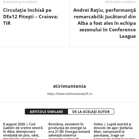
Articolul precedent
Articolul următor
Circulație închisă pe
Andrei Rațiu, performanță
DEx12 Pitești – Craiova:
remarcabilă: Jucătorul din
TIR
Alba a fost ales în echipa
sezonului în Conference
League
stirimuntenia
https://www.stirimuntenia24.ro
ARTICOLE SIMILARE
DE LA ACELAȘI AUTOR
8 august 2026 | Cod
România, excedent în
Video | Luptă acerbă și
Galben de vreme severă
producția de energie la
dincolo de ape: Ștefania
în Alba: Atenționare
ora 21.00: Energia eoliană
Man, campioană la
imediată de ploi, vânt,
salvează sistemul
paracaiac, trage un
descărcări electrice și
energetic național!
semnal de alarmă asupra