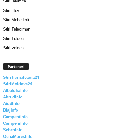
Stiri Ialomita
Stiri Ilfov
Stiri Mehedinti
Stiri Teleorman
Stiri Tulcea
Stiri Valcea
Parteneri
StiriTransilvania24
StiriMoldova24
AlbaIuliaInfo
AbrudInfo
AiudInfo
BlajInfo
CampeniInfo
CampeniInfo
SebesInfo
OcnaMuresInfo