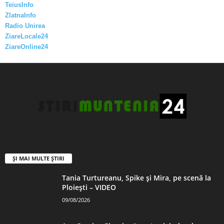
TeiusInfo
ZlatnaInfo
Radio Unirea
ZiareLocale24
ZiareOnline24
ȘI MAI MULTE ȘTIRI
Tania Turtureanu, Spike și Mira, pe scenă la
Ploiești – VIDEO
09/08/2026