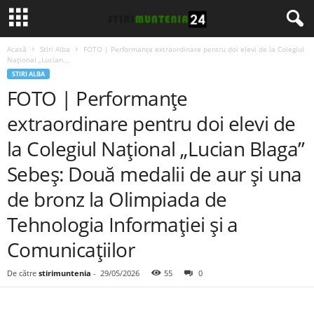
Acasă
Stiri Alba
FOTO | Performanțe extraordinare pentru doi elevi de la Colegiul
Național „Lucian...
STIRI ALBA
FOTO | Performanțe
extraordinare pentru doi elevi de
la Colegiul Național „Lucian Blaga”
Sebeș: Două medalii de aur și una
de bronz la Olimpiada de
Tehnologia Informației și a
Comunicațiilor
De către
stirimuntenia
-
29/05/2026
55
0