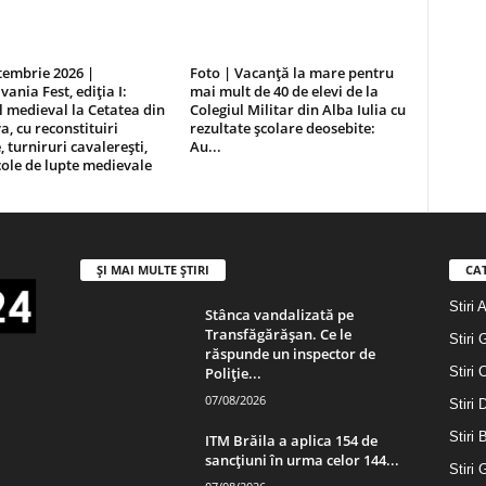
tembrie 2026 |
Foto | Vacanță la mare pentru
vania Fest, ediția I:
mai mult de 40 de elevi de la
l medieval la Cetatea din
Colegiul Militar din Alba Iulia cu
, cu reconstituiri
rezultate școlare deosebite:
, turniruri cavalerești,
Au...
ole de lupte medievale
ȘI MAI MULTE ȘTIRI
CA
Stiri 
Stânca vandalizată pe
Transfăgărășan. Ce le
Stiri 
răspunde un inspector de
Poliție...
Stiri 
07/08/2026
Stiri
Stiri 
ITM Brăila a aplica 154 de
sancțiuni în urma celor 144...
Stiri 