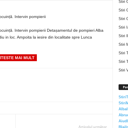
Stiri 
Stiri 
cuință. Intervin pompierii
Stiri 
Stiri 
cuință. Intervin pompierii Detașamentul de pompieri Alba
Stiri I
iu in loc. Ampoita la iesire din localitate spre Lunca
Stiri 
Stiri
ITESTE MAI MULT
Stiri 
Stiri 
Par
Stiri
Stiri
AlbaI
Abru
AiudI
Articolul următor
BlajI