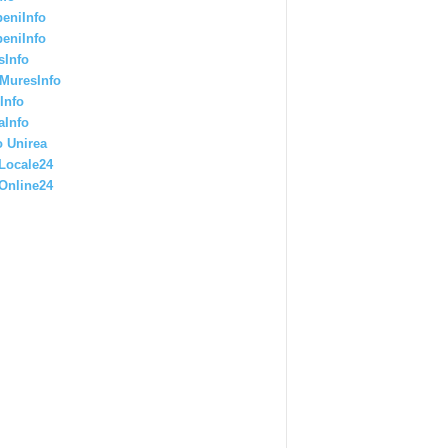
eniInfo
eniInfo
sInfo
MuresInfo
Info
aInfo
 Unirea
Locale24
Online24