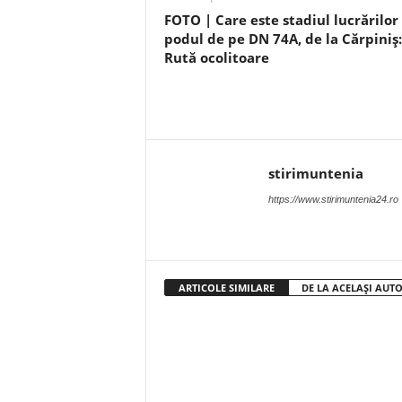
FOTO | Care este stadiul lucrărilor 
podul de pe DN 74A, de la Cărpiniș:
Rută ocolitoare
stirimuntenia
https://www.stirimuntenia24.ro
ARTICOLE SIMILARE
DE LA ACELAȘI AUT