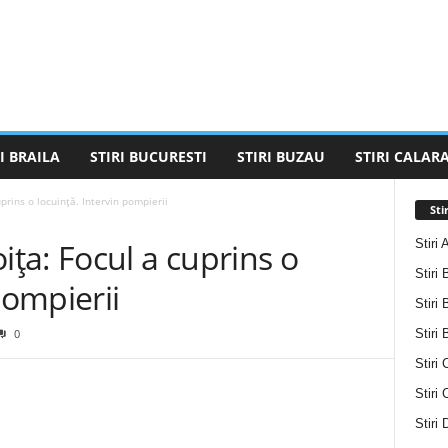
I BRAILA
STIRI BUCURESTI
STIRI BUZAU
STIRI CALARA
rins o locuință. Intervin pompierii
Sti
Stiri 
ța: Focul a cuprins o
Stiri 
pompierii
Stiri 
Stiri
0
Stiri 
Stiri
Stiri