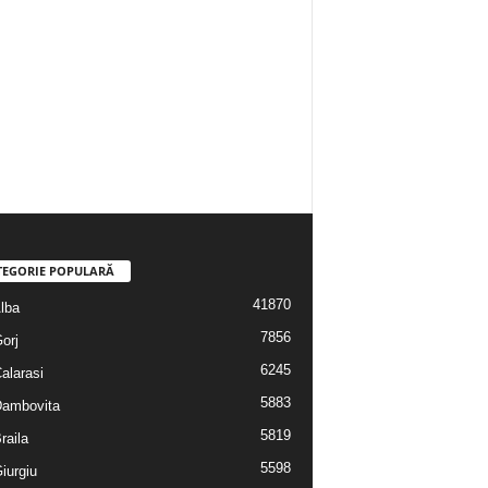
TEGORIE POPULARĂ
41870
Alba
7856
Gorj
6245
Calarasi
5883
 Dambovita
5819
Braila
5598
Giurgiu