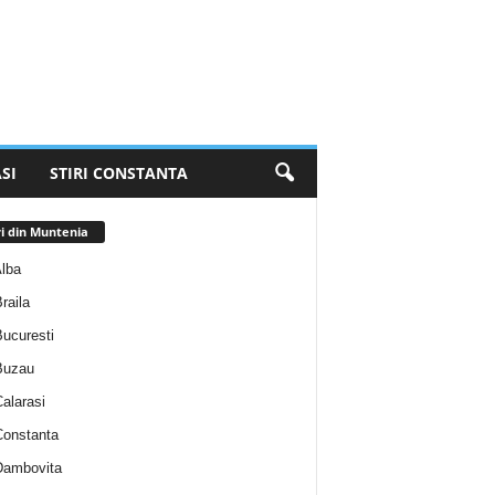
SI
STIRI CONSTANTA
ri din Muntenia
Alba
Braila
Bucuresti
 Buzau
Calarasi
 Constanta
 Dambovita