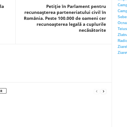
Camp
la
Petiție în Parlament pentru
Camp
recunoașterea parteneriatului civil în
Sebe
România. Peste 100.000 de oameni cer
Ocna
recunoașterea legală a cuplurile
Teius
necăsătorite
Zlatn
Radio
Ziare
Ziare
OR