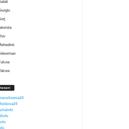
Galati
Giurgiu
Gorj
Ialomita
lfov
Mehedinti
 Teleorman
Tulcea
Valcea
teneri
Transilvania24
Moldova24
uliaInfo
dInfo
nfo
nfo