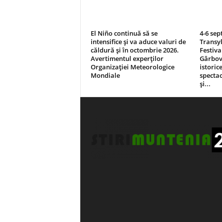
El Niño continuă să se
4-6 sep
intensifice și va aduce valuri de
Transyl
căldură și în octombrie 2026.
Festiva
Avertimentul experților
Gârbova
Organizației Meteorologice
istorice
Mondiale
spectac
și...