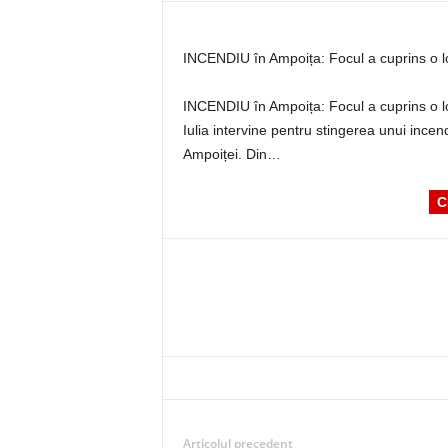
INCENDIU în Ampoița: Focul a cuprins o lo
INCENDIU în Ampoița: Focul a cuprins o lo
Iulia intervine pentru stingerea unui incend
Ampoiței. Din…
C
Articolul precedent