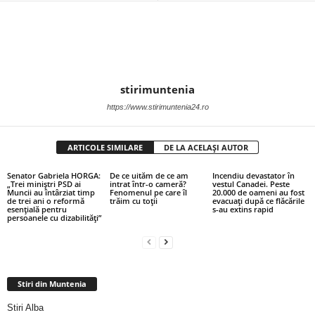
stirimuntenia
https://www.stirimuntenia24.ro
ARTICOLE SIMILARE
DE LA ACELAȘI AUTOR
Senator Gabriela HORGA:
De ce uităm de ce am
Incendiu devastator în
„Trei miniștri PSD ai
intrat într-o cameră?
vestul Canadei. Peste
Muncii au întârziat timp
Fenomenul pe care îl
20.000 de oameni au fost
de trei ani o reformă
trăim cu toții
evacuați după ce flăcările
esențială pentru
s-au extins rapid
persoanele cu dizabilități”
Stiri din Muntenia
Stiri Alba