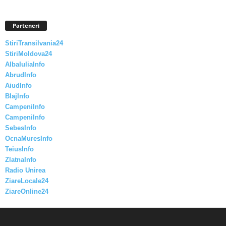
Parteneri
StiriTransilvania24
StiriMoldova24
AlbaIuliaInfo
AbrudInfo
AiudInfo
BlajInfo
CampeniInfo
CampeniInfo
SebesInfo
OcnaMuresInfo
TeiusInfo
ZlatnaInfo
Radio Unirea
ZiareLocale24
ZiareOnline24