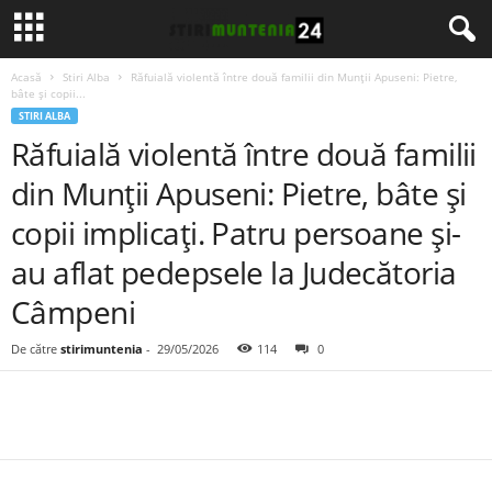
Acasă
Stiri Alba
Răfuială violentă între două familii din Munții Apuseni: Pietre,
bâte și copii...
STIRI ALBA
Răfuială violentă între două familii
din Munții Apuseni: Pietre, bâte și
copii implicați. Patru persoane și-
au aflat pedepsele la Judecătoria
Câmpeni
De către
stirimuntenia
-
29/05/2026
114
0