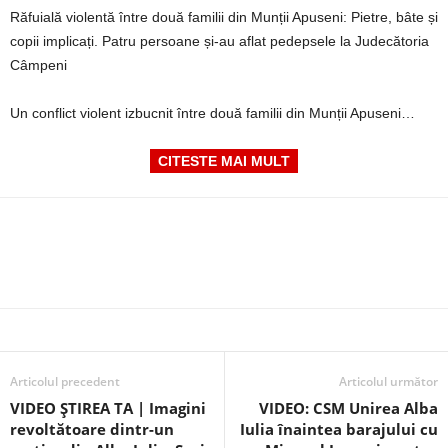
Răfuială violentă între două familii din Munții Apuseni: Pietre, bâte și
copii implicați. Patru persoane și-au aflat pedepsele la Judecătoria
Câmpeni
Un conflict violent izbucnit între două familii din Munții Apuseni…
CITESTE MAI MULT
Articolul precedent
Articolul următor
VIDEO ȘTIREA TA | Imagini
VIDEO: CSM Unirea Alba
revoltătoare dintr-un
Iulia înaintea barajului cu