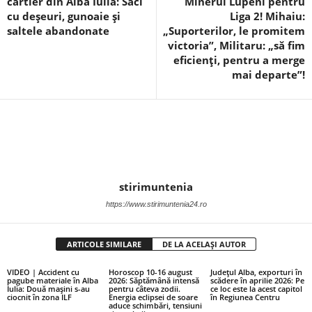
cartier din Alba Iulia: Saci
Minerul Lupeni pentru
cu deșeuri, gunoaie și
Liga 2! Mihaiu:
saltele abandonate
„Suporterilor, le promitem
victoria”, Militaru: „să fim
eficienți, pentru a merge
mai departe”!
stirimuntenia
https://www.stirimuntenia24.ro
ARTICOLE SIMILARE
DE LA ACELAȘI AUTOR
VIDEO | Accident cu
Horoscop 10-16 august
Județul Alba, exporturi în
pagube materiale în Alba
2026: Săptămână intensă
scădere în aprilie 2026: Pe
Iulia: Două mașini s-au
pentru câteva zodii.
ce loc este la acest capitol
ciocnit în zona ILF
Energia eclipsei de soare
în Regiunea Centru
aduce schimbări, tensiuni