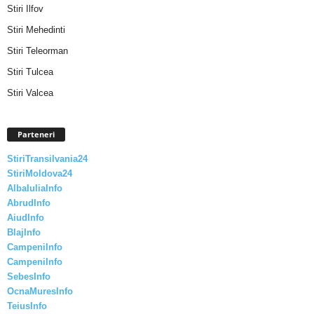
Stiri Ilfov
Stiri Mehedinti
Stiri Teleorman
Stiri Tulcea
Stiri Valcea
Parteneri
StiriTransilvania24
StiriMoldova24
AlbaIuliaInfo
AbrudInfo
AiudInfo
BlajInfo
CampeniInfo
CampeniInfo
SebesInfo
OcnaMuresInfo
TeiusInfo