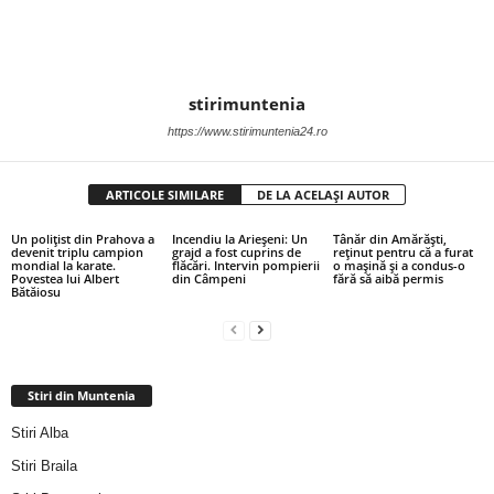
stirimuntenia
https://www.stirimuntenia24.ro
ARTICOLE SIMILARE
DE LA ACELAȘI AUTOR
Un polițist din Prahova a
Incendiu la Arieșeni: Un
Tânăr din Amărăști,
devenit triplu campion
grajd a fost cuprins de
reținut pentru că a furat
mondial la karate.
flăcări. Intervin pompierii
o mașină și a condus-o
Povestea lui Albert
din Câmpeni
fără să aibă permis
Bătăiosu
Stiri din Muntenia
Stiri Alba
Stiri Braila