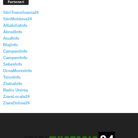
Parteneri
StiriTransilvania24
StiriMoldova24
AlbaIuliaInfo
AbrudInfo
AiudInfo
BlajInfo
CampeniInfo
CampeniInfo
SebesInfo
OcnaMuresInfo
TeiusInfo
ZlatnaInfo
Radio Unirea
ZiareLocale24
ZiareOnline24