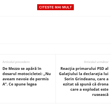
CITESTE MAI MULT
Articolul precedent
Articolul următor
De Mezzo se apără în
Reacția primarului PSD al
dosarul motocicletei: „Nu
Galațiului la declarația lui
aveam nevoie de permis
Sorin Grindeanu, care a
A”. Ce spune legea
ezitat să spună că drona
care a explodat este
rusească