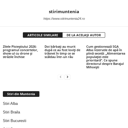
stirimuntenia
https://www.stirimuntenia24.ro
ARTICOLE SIMILARE
DE LA ACELAȘI AUTOR
Zilele Ploieștiului 2026:
Doi bărbați au murit
Cum gestionează SGA
programul concertelor,
după ce au fost loviți de
Alba rezervele de apă în
show-ul cu drone și
trăsnet în timp ce se
plină secetă: „Alimentarea
străzile închise
scăldau într-un râu
populației este
prioritară”. Ce spune
directorul despre Barajul
Mihoești
Stiri din Muntenia
Stiri Alba
Stiri Braila
Stiri Bucuresti