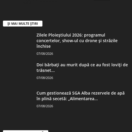
ȘI MAI MULTE ȘTIRI
Zilele Ploieștiului 2026: programul
concertelor, show-ul cu drone și străzile
închise
07/08/2026
Doi bărbați au murit după ce au fost loviți de
trăsnet...
07/08/2026
Cum gestionează SGA Alba rezervele de apă
în plină secetă: „Alimentarea...
07/08/2026