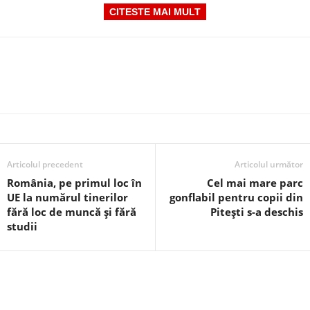
CITESTE MAI MULT
Articolul precedent
Articolul următor
România, pe primul loc în
Cel mai mare parc
UE la numărul tinerilor
gonflabil pentru copii din
fără loc de muncă și fără
Pitești s-a deschis
studii