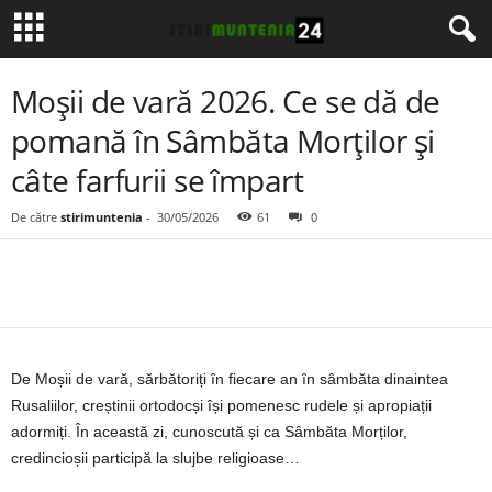
Moșii de vară 2026. Ce se dă de
pomană în Sâmbăta Morților și
câte farfurii se împart
De către
stirimuntenia
-
30/05/2026
61
0
De Moșii de vară, sărbătoriți în fiecare an în sâmbăta dinaintea
Rusaliilor, creștinii ortodocși își pomenesc rudele și apropiații
adormiți. În această zi, cunoscută și ca Sâmbăta Morților,
credincioșii participă la slujbe religioase…