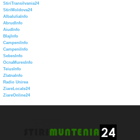
StiriTransilvania24
StiriMoldova24
AlbaIuliaInfo
AbrudInfo
AiudInfo
BlajInfo
CampeniInfo
CampeniInfo
SebesInfo
OcnaMuresInfo
TeiusInfo
ZlatnaInfo
Radio Unirea
ZiareLocale24
ZiareOnline24