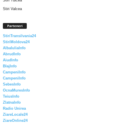
Stiri Tulcea
Stiri Valcea
Parteneri
StiriTransilvania24
StiriMoldova24
AlbaIuliaInfo
AbrudInfo
AiudInfo
BlajInfo
CampeniInfo
CampeniInfo
SebesInfo
OcnaMuresInfo
TeiusInfo
ZlatnaInfo
Radio Unirea
ZiareLocale24
ZiareOnline24