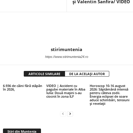
și Valentin Sanfira/ VIDEO
stirimuntenia
https://www.stirimuntenia24.ro
ARTICOLE SIMILARE
DE LA ACELAȘI AUTOR
6.936 de câini fără stăpân
VIDEO | Accident cu
Horoscop 10-16 august
în 2026,
pagube materiale în Alba
2026: Săptămână intensă
Iulia: Două mașini s-au
pentru câteva zodii.
ciocnit în zona ILF
Energia eclipsei de soare
aduce schimbări, tensiuni
și revelații
Stiri din Muntenia