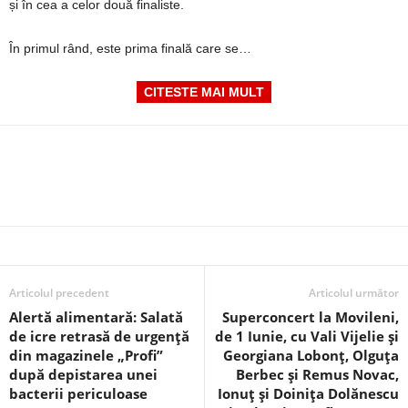
și în cea a celor două finaliste.
În primul rând, este prima finală care se…
CITESTE MAI MULT
Articolul precedent
Articolul următor
Alertă alimentară: Salată
Superconcert la Movileni,
de icre retrasă de urgență
de 1 Iunie, cu Vali Vijelie și
din magazinele „Profi”
Georgiana Lobonț, Olguța
după depistarea unei
Berbec și Remus Novac,
bacterii periculoase
Ionuț și Doinița Dolănescu