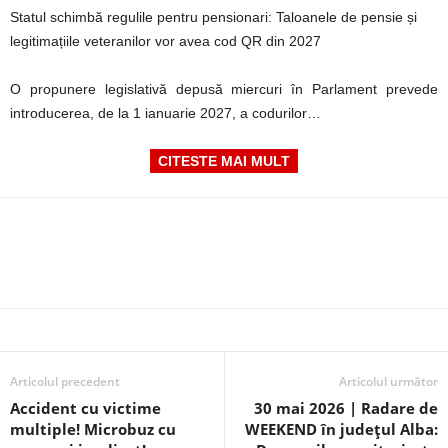
Statul schimbă regulile pentru pensionari: Taloanele de pensie și
legitimațiile veteranilor vor avea cod QR din 2027
O propunere legislativă depusă miercuri în Parlament prevede
introducerea, de la 1 ianuarie 2027, a codurilor…
CITESTE MAI MULT
Articolul precedent
Articolul următor
Accident cu victime
30 mai 2026 | Radare de
multiple! Microbuz cu
WEEKEND în județul Alba: