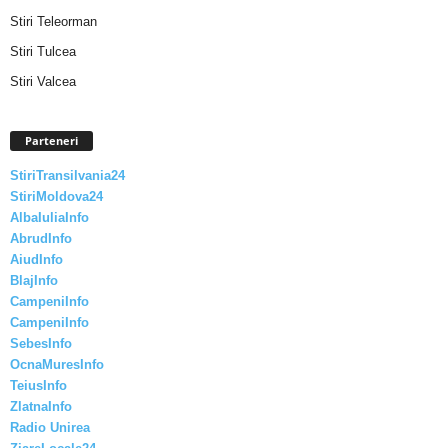
Stiri Teleorman
Stiri Tulcea
Stiri Valcea
Parteneri
StiriTransilvania24
StiriMoldova24
AlbaIuliaInfo
AbrudInfo
AiudInfo
BlajInfo
CampeniInfo
CampeniInfo
SebesInfo
OcnaMuresInfo
TeiusInfo
ZlatnaInfo
Radio Unirea