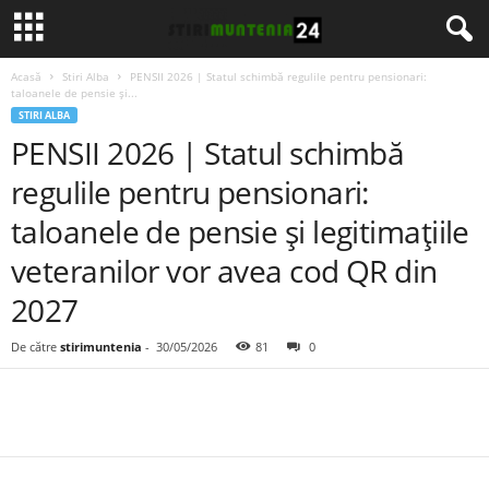
Acasă
Stiri Alba
PENSII 2026 | Statul schimbă regulile pentru pensionari:
taloanele de pensie și...
STIRI ALBA
PENSII 2026 | Statul schimbă
regulile pentru pensionari:
taloanele de pensie și legitimațiile
veteranilor vor avea cod QR din
2027
De către
stirimuntenia
-
30/05/2026
81
0