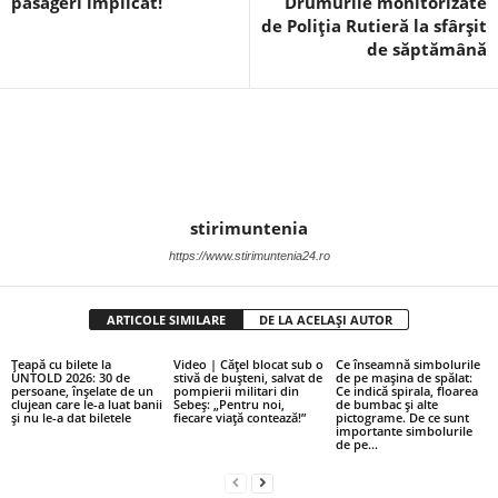
pasageri implicat!
Drumurile monitorizate
de Poliția Rutieră la sfârșit
de săptămână
stirimuntenia
https://www.stirimuntenia24.ro
ARTICOLE SIMILARE
DE LA ACELAȘI AUTOR
Țeapă cu bilete la
Video | Cățel blocat sub o
Ce înseamnă simbolurile
UNTOLD 2026: 30 de
stivă de bușteni, salvat de
de pe mașina de spălat:
persoane, înșelate de un
pompierii militari din
Ce indică spirala, floarea
clujean care le-a luat banii
Sebeș: „Pentru noi,
de bumbac și alte
și nu le-a dat biletele
fiecare viață contează!”
pictograme. De ce sunt
importante simbolurile
de pe...