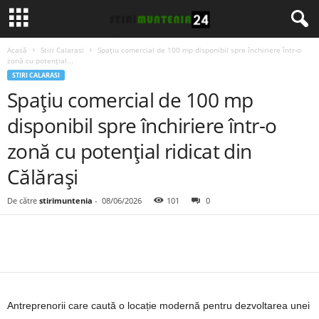
Acasă
Stiri Calarasi
Spațiu comercial de 100 mp disponibil spre închiriere într-o
zonă cu potențial...
STIRI CALARASI
Spațiu comercial de 100 mp
disponibil spre închiriere într-o
zonă cu potențial ridicat din
Călărași
De către
stirimuntenia
-
08/06/2026
101
0
Antreprenorii care caută o locație modernă pentru dezvoltarea unei