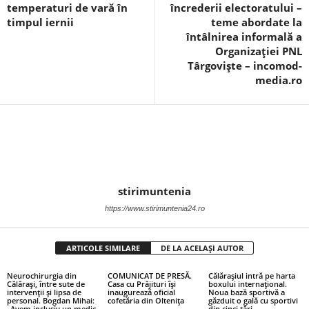
temperaturi de vară în
încrederii electoratului –
timpul iernii
teme abordate la
întâlnirea informală a
Organizației PNL
Târgoviște – incomod-
media.ro
stirimuntenia
https://www.stirimuntenia24.ro
ARTICOLE SIMILARE
DE LA ACELAȘI AUTOR
Neurochirurgia din
COMUNICAT DE PRESĂ.
Călărașiul intră pe harta
Călărași, între sute de
Casa cu Prăjituri își
boxului internațional.
intervenții și lipsa de
inaugurează oficial
Noua bază sportivă a
personal. Bogdan Mihai:
cofetăria din Oltenița
găzduit o gală cu sportivi
„Avem inclusiv un medic
din cinci țări