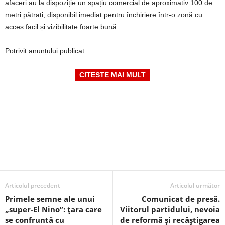
afaceri au la dispoziție un spațiu comercial de aproximativ 100 de
metri pătrați, disponibil imediat pentru închiriere într-o zonă cu
acces facil și vizibilitate foarte bună.
Potrivit anunțului publicat…
CITESTE MAI MULT
Articolul precedent
Articolul următor
Primele semne ale unui
Comunicat de presă.
„super-El Nino”: țara care
Viitorul partidului, nevoia
se confruntă cu
de reformă și recâștigarea