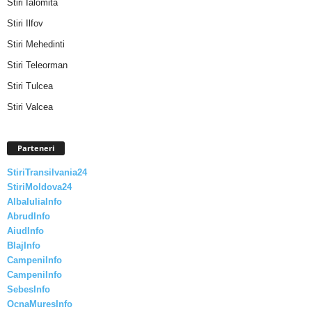
Stiri Ialomita
Stiri Ilfov
Stiri Mehedinti
Stiri Teleorman
Stiri Tulcea
Stiri Valcea
Parteneri
StiriTransilvania24
StiriMoldova24
AlbaIuliaInfo
AbrudInfo
AiudInfo
BlajInfo
CampeniInfo
CampeniInfo
SebesInfo
OcnaMuresInfo