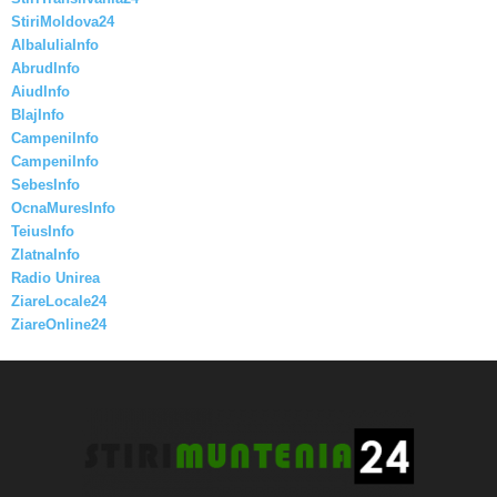
StiriMoldova24
AlbaIuliaInfo
AbrudInfo
AiudInfo
BlajInfo
CampeniInfo
CampeniInfo
SebesInfo
OcnaMuresInfo
TeiusInfo
ZlatnaInfo
Radio Unirea
ZiareLocale24
ZiareOnline24