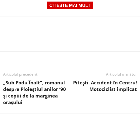
CITESTE MAI MULT
Articolul precedent
Articolul următor
„Sub Podu Înalt”, romanul
Pitești. Accident în Centru!
despre Ploieștiul anilor ’90
Motociclist implicat
și copiii de la marginea
orașului