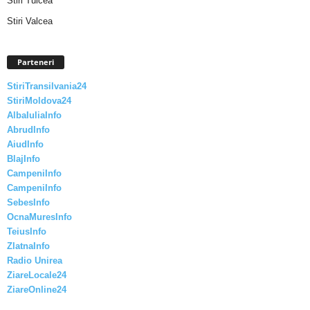
Stiri Tulcea
Stiri Valcea
Parteneri
StiriTransilvania24
StiriMoldova24
AlbaIuliaInfo
AbrudInfo
AiudInfo
BlajInfo
CampeniInfo
CampeniInfo
SebesInfo
OcnaMuresInfo
TeiusInfo
ZlatnaInfo
Radio Unirea
ZiareLocale24
ZiareOnline24