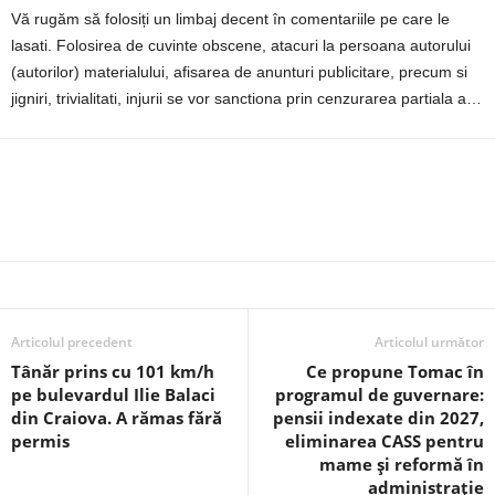
Vă rugăm să folosiți un limbaj decent în comentariile pe care le
lasati. Folosirea de cuvinte obscene, atacuri la persoana autorului
(autorilor) materialului, afisarea de anunturi publicitare, precum si
jigniri, trivialitati, injurii se vor sanctiona prin cenzurarea partiala a…
Articolul precedent
Articolul următor
Tânăr prins cu 101 km/h
Ce propune Tomac în
pe bulevardul Ilie Balaci
programul de guvernare:
din Craiova. A rămas fără
pensii indexate din 2027,
permis
eliminarea CASS pentru
mame și reformă în
administrație