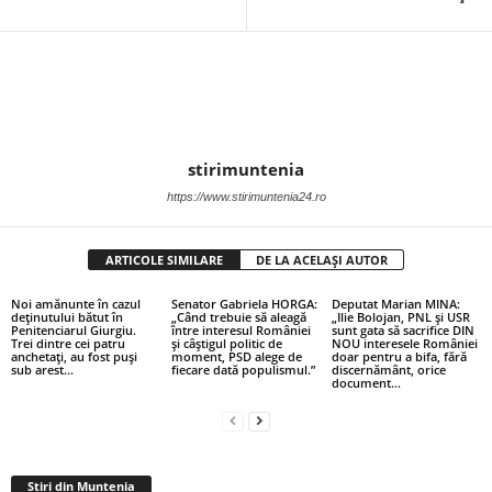
stirimuntenia
https://www.stirimuntenia24.ro
ARTICOLE SIMILARE
DE LA ACELAȘI AUTOR
Noi amănunte în cazul
Senator Gabriela HORGA:
Deputat Marian MINA:
deținutului bătut în
„Când trebuie să aleagă
„Ilie Bolojan, PNL și USR
Penitenciarul Giurgiu.
între interesul României
sunt gata să sacrifice DIN
Trei dintre cei patru
și câștigul politic de
NOU interesele României
anchetați, au fost puși
moment, PSD alege de
doar pentru a bifa, fără
sub arest…
fiecare dată populismul.”
discernământ, orice
document...
Stiri din Muntenia