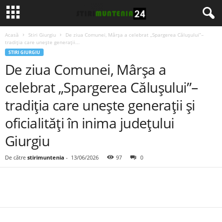
Acasă
Stiri Giurgiu
De ziua Comunei, Mârșa a celebrat „Spargerea Călușului”–
tradiția care unește generații...
STIRI GIURGIU
De ziua Comunei, Mârșa a
celebrat „Spargerea Călușului”–
tradiția care unește generații și
oficialități în inima județului
Giurgiu
De către
stirimuntenia
-
13/06/2026
97
0