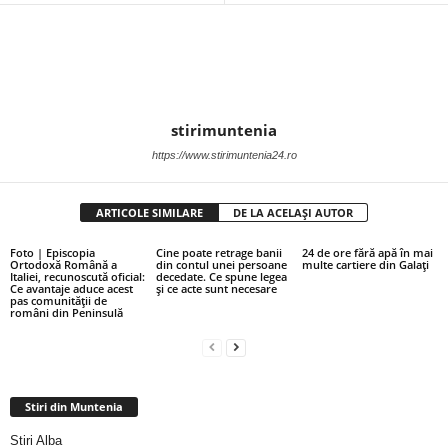
stirimuntenia
https://www.stirimuntenia24.ro
ARTICOLE SIMILARE
DE LA ACELAȘI AUTOR
Foto | Episcopia
Cine poate retrage banii
24 de ore fără apă în mai
Ortodoxă Română a
din contul unei persoane
multe cartiere din Galați
Italiei, recunoscută oficial:
decedate. Ce spune legea
Ce avantaje aduce acest
și ce acte sunt necesare
pas comunității de
români din Peninsulă
Stiri din Muntenia
Stiri Alba