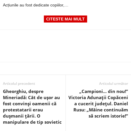
Acțiunile au fost dedicate copiilor,…
CITESTE MAI MULT
Articolul precedent
Articolul următor
Gheorghiu, despre
„Campioni… din nou!”
Mineriadă: Cât de uşor au
Victoria Adunații Copăceni
fost convinşi oamenii că
a cucerit județul. Daniel
protestatarii erau
Rusu: „Mâine continuăm
duşmanii ţării. O
să scriem istorie!”
manipulare de tip sovietic