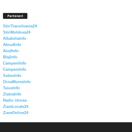
Parteneri
StiriTransilvania24
StiriMoldova24
AlbaIuliaInfo
AbrudInfo
AiudInfo
BlajInfo
CampeniInfo
CampeniInfo
SebesInfo
OcnaMuresInfo
TeiusInfo
ZlatnaInfo
Radio Unirea
ZiareLocale24
ZiareOnline24