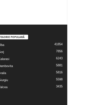
TEGORIE POPULARĂ
41854
Alba
7856
Gorj
6243
Calarasi
5881
 Dambovita
5816
Braila
5598
Giurgiu
3435
Valcea