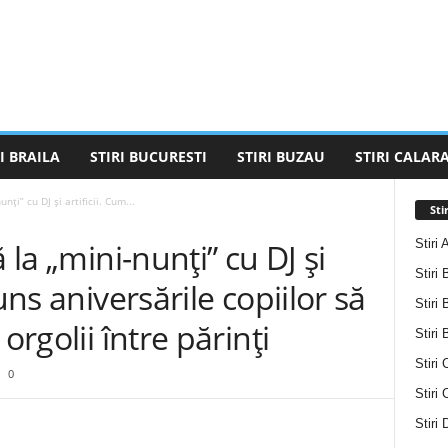
I BRAILA
STIRI BUCURESTI
STIRI BUZAU
STIRI CALARA
nți” cu DJ și artificii. Cum...
Sti
Stiri 
 la „mini-nunți” cu DJ și
Stiri 
uns aniversările copiilor să
Stiri 
orgolii între părinți
Stiri
Stiri 
0
Stiri
Stiri