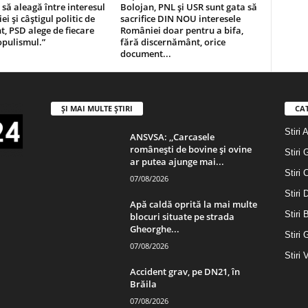
 să aleagă între interesul
Bolojan, PNL și USR sunt gata să
i și câștigul politic de
sacrifice DIN NOU interesele
 PSD alege de fiecare
României doar pentru a bifa,
opulismul.”
fără discernământ, orice
document...
ȘI MAI MULTE ȘTIRI
CA
Stiri 
ANSVSA: ,,Carcasele
românești de bovine și ovine
Stiri 
ar putea ajunge mai...
Stiri 
07/08/2026
Stiri
Apă caldă oprită la mai multe
Stiri 
blocuri situate pe strada
Gheorghe...
Stiri 
07/08/2026
Stiri 
Accident grav, pe DN21, în
Brăila
07/08/2026