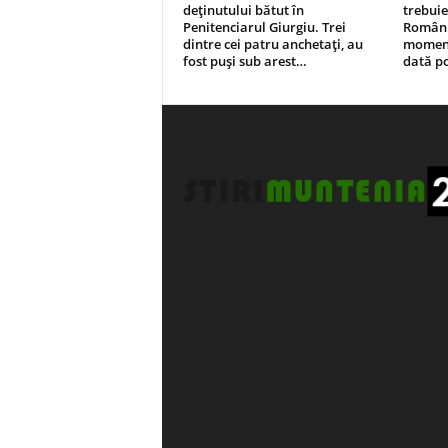
deținutului bătut în
trebuie
Penitenciarul Giurgiu. Trei
Românie
dintre cei patru anchetați, au
moment,
fost puși sub arest…
dată p