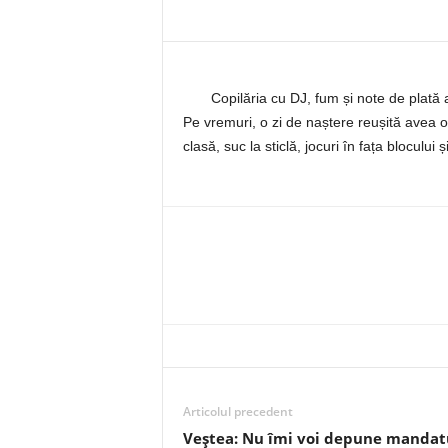
Copilăria cu DJ, fum și note de plată 
Pe vremuri, o zi de naștere reușită avea o 
clasă, suc la sticlă, jocuri în fața bloculu
Articolul precedent
Veştea: Nu îmi voi depune mandat