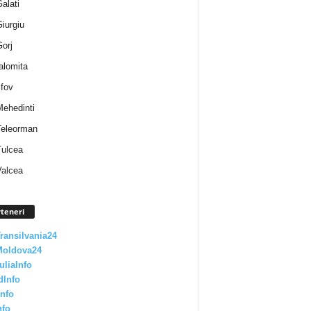
Galati
Giurgiu
Gorj
Ialomita
lfov
Mehedinti
 Teleorman
Tulcea
Valcea
teneri
Transilvania24
Moldova24
uliaInfo
dInfo
nfo
nfo