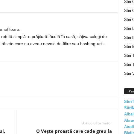
Stiri 
Stiri 
Stiri 
Stiri 
amețitoare.
rețetă simplă: o prăjitură făcută în casă, câțiva colegi de
Stiri I
i și râsete care nu aveau nevoie de filtre sau hashtag-uri…
Stiri 
Stiri
Stiri 
Stiri 
Par
Stiri
Stiri
AlbaI
Abru
Articolul următor
AiudI
ul,
O Vește proastă care cade greu la
BlajI