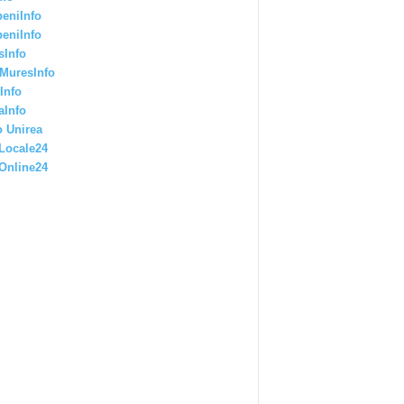
eniInfo
eniInfo
sInfo
MuresInfo
Info
aInfo
 Unirea
Locale24
Online24