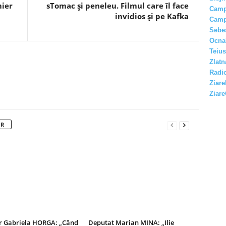
mier
sTomac și peneleu. Filmul care îl face
Camp
invidios și pe Kafka
Camp
Sebe
Ocna
Teius
Zlatn
Radio
Ziare
Ziare
OR
r Gabriela HORGA: „Când
Deputat Marian MINA: „Ilie