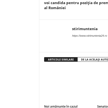
voi candida pentru poziţia de pre
al României
stirimuntenia
https://www.stirimuntenia24.ro
ARTICOLE SIMILARE
DE LA ACELAȘI AUT
Noi amănunte în cazul
Senato