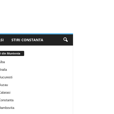
SI
STIRI CONSTANTA
ri din Muntenia
Alba
Braila
Bucuresti
 Buzau
Calarasi
 Constanta
 Dambovita