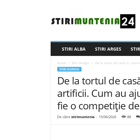
S
t
i
r
i
M
u
STIRI ALBA
STIRI ARGES
STIR
n
t
Acasă
Stiri Giurgiu
De la tortul de casă la „mini-nu
e
STIRI GIURGIU
n
De la tortul de casă
i
a
artificii. Cum au aj
2
4
fie o competiție de 
De către
stirimuntenia
-
15/06/2026
88