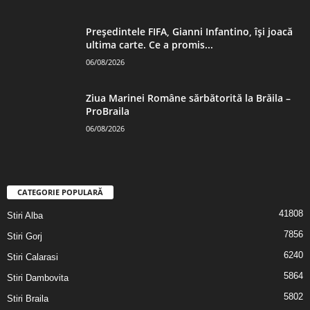
Președintele FIFA, Gianni Infantino, îşi joacă
ultima carte. Ce a promis...
06/08/2026
Ziua Marinei Române sărbătorită la Brăila –
ProBraila
06/08/2026
CATEGORIE POPULARĂ
41808
Stiri Alba
7856
Stiri Gorj
6240
Stiri Calarasi
5864
Stiri Dambovita
5802
Stiri Braila