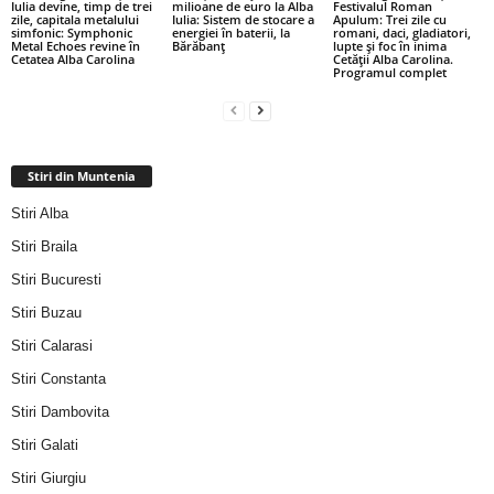
Iulia devine, timp de trei
milioane de euro la Alba
Festivalul Roman
zile, capitala metalului
Iulia: Sistem de stocare a
Apulum: Trei zile cu
simfonic: Symphonic
energiei în baterii, la
romani, daci, gladiatori,
Metal Echoes revine în
Bărăbanț
lupte și foc în inima
Cetatea Alba Carolina
Cetății Alba Carolina.
Programul complet
Stiri din Muntenia
Stiri Alba
Stiri Braila
Stiri Bucuresti
Stiri Buzau
Stiri Calarasi
Stiri Constanta
Stiri Dambovita
Stiri Galati
Stiri Giurgiu