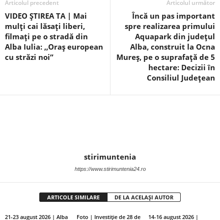
Articolul precedent
Articolul următor
VIDEO ȘTIREA TA | Mai
Încă un pas important
mulți cai lăsați liberi,
spre realizarea primului
filmați pe o stradă din
Aquapark din județul
Alba Iulia: ,,Oraș european
Alba, construit la Ocna
cu străzi noi”
Mureș, pe o suprafață de 5
hectare: Decizii în
Consiliul Județean
stirimuntenia
https://www.stirimuntenia24.ro
ARTICOLE SIMILARE
DE LA ACELAȘI AUTOR
21-23 august 2026 | Alba
Foto | Investiție de 28 de
14-16 august 2026 |