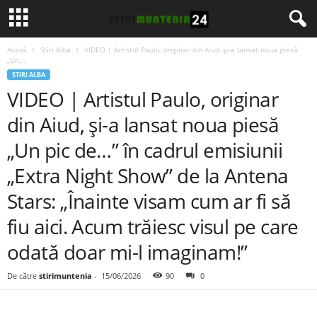
Acasă
Stiri Alba
VIDEO | Artistul Paulo, originar din Aiud, și-a lansat noua piesă
„Un...
STIRI ALBA
VIDEO | Artistul Paulo, originar
din Aiud, și-a lansat noua piesă
„Un pic de…” în cadrul emisiunii
„Extra Night Show” de la Antena
Stars: „Înainte visam cum ar fi să
fiu aici. Acum trăiesc visul pe care
odată doar mi-l imaginam!”
De către
stirimuntenia
-
15/06/2026
90
0