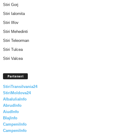
Stiri Gorj
Stiri Ialomita
Stiri Ilfov
Stiri Mehedinti
Stiri Teleorman
Stiri Tulcea
Stiri Valcea
Parteneri
StiriTransilvania24
StiriMoldova24
AlbaIuliaInfo
AbrudInfo
AiudInfo
BlajInfo
CampeniInfo
CampeniInfo