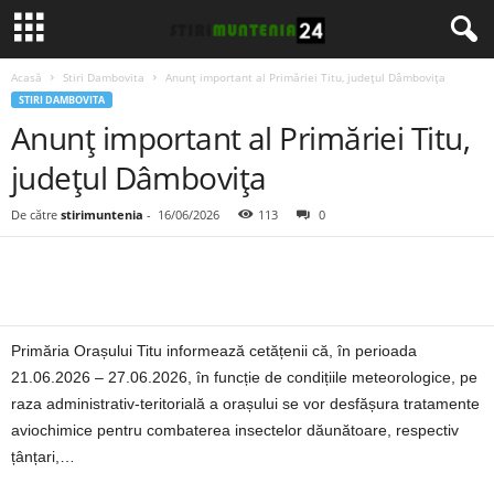
Acasă
Stiri Dambovita
Anunț important al Primăriei Titu, județul Dâmbovița
STIRI DAMBOVITA
Anunț important al Primăriei Titu,
județul Dâmbovița
De către
stirimuntenia
-
16/06/2026
113
0
Primăria Orașului Titu informează cetățenii că, în perioada
21.06.2026 – 27.06.2026, în funcție de condițiile meteorologice, pe
raza administrativ-teritorială a orașului se vor desfășura tratamente
aviochimice pentru combaterea insectelor dăunătoare, respectiv
țânțari,…