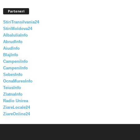
Parteneri
StiriTransilvania24
StiriMoldova24
AlbaIuliaInfo
AbrudInfo
AiudInfo
BlajInfo
CampeniInfo
CampeniInfo
SebesInfo
OcnaMuresInfo
TeiusInfo
ZlatnaInfo
Radio Unirea
ZiareLocale24
ZiareOnline24