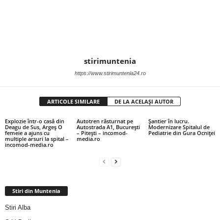
stirimuntenia
https://www.stirimuntenia24.ro
ARTICOLE SIMILARE
DE LA ACELAȘI AUTOR
Explozie într-o casă din
Autotren răsturnat pe
Șantier în lucru.
Deagu de Sus, Argeș O
Autostrada A1, București
Modernizare Spitalul de
femeie a ajuns cu
– Pitești – incomod-
Pediatrie din Gura Ocniței
multiple arsuri la spital –
media.ro
incomod-media.ro
Stiri din Muntenia
Stiri Alba