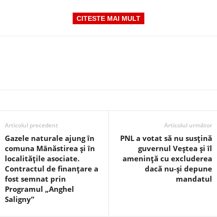
CITESTE MAI MULT
Articolul precedent
Articolul următor
Gazele naturale ajung în
PNL a votat să nu susțină
comuna Mânăstirea și în
guvernul Veștea și îl
localitățile asociate.
amenință cu excluderea
Contractul de finanțare a
dacă nu-și depune
fost semnat prin
mandatul
Programul „Anghel
Saligny”