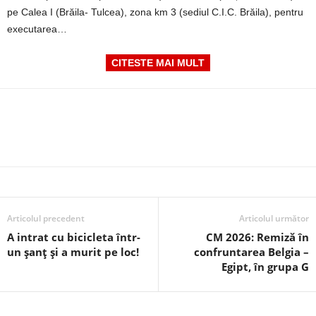
pe Calea I (Brăila- Tulcea), zona km 3 (sediul C.I.C. Brăila), pentru
executarea…
CITESTE MAI MULT
Articolul precedent
Articolul următor
A intrat cu bicicleta într-
CM 2026: Remiză în
un șanț și a murit pe loc!
confruntarea Belgia –
Egipt, în grupa G