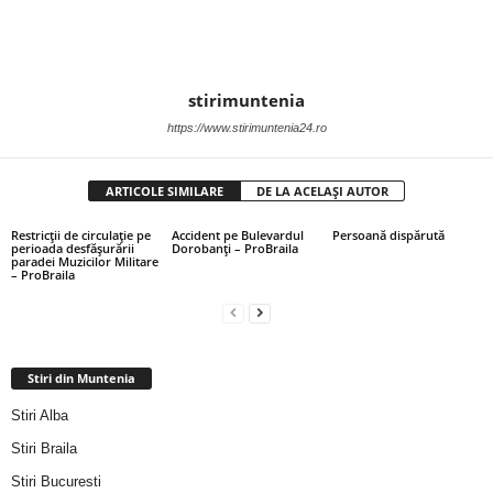
stirimuntenia
https://www.stirimuntenia24.ro
ARTICOLE SIMILARE
DE LA ACELAȘI AUTOR
Restricții de circulație pe
Accident pe Bulevardul
Persoană dispărută
perioada desfășurării
Dorobanți – ProBraila
paradei Muzicilor Militare
– ProBraila
Stiri din Muntenia
Stiri Alba
Stiri Braila
Stiri Bucuresti