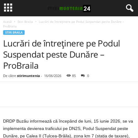
Acasă
Stiri Braila
Lucrări de întreținere pe Podul Suspendat peste Dunăre –
ProBraila
STIRI BRAILA
Lucrări de întreținere pe Podul
Suspendat peste Dunăre –
ProBraila
De către
stirimuntenia
-
16/06/2026
85
0
DRDP Buzău informează că începând de luni, 15 iunie 2026, se va
implementa devierea traficului pe DN2S, Podul Suspendat peste
Dunăre, pe Calea II (Tulcea-Brăila), zona km 7 (stația de taxare),