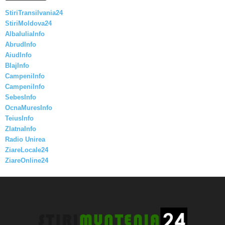
StiriTransilvania24
StiriMoldova24
AlbaIuliaInfo
AbrudInfo
AiudInfo
BlajInfo
CampeniInfo
CampeniInfo
SebesInfo
OcnaMuresInfo
TeiusInfo
ZlatnaInfo
Radio Unirea
ZiareLocale24
ZiareOnline24