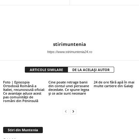
stirimuntenia
https://www.stirimuntenia24.ro
ARTICOLE SIMILARE
DE LA ACELAȘI AUTOR
Foto | Episcopia
Cine poate retrage banii
24 de ore fără apă în mai
Ortodoxă Română a
din contul unei persoane
multe cartiere din Galați
Italiei, recunoscută oficial:
decedate. Ce spune legea
Ce avantaje aduce acest
și ce acte sunt necesare
pas comunității de
români din Peninsulă
Stiri din Muntenia