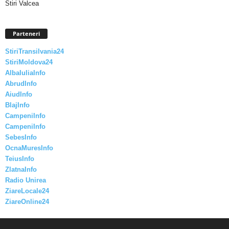
Stiri Valcea
Parteneri
StiriTransilvania24
StiriMoldova24
AlbaIuliaInfo
AbrudInfo
AiudInfo
BlajInfo
CampeniInfo
CampeniInfo
SebesInfo
OcnaMuresInfo
TeiusInfo
ZlatnaInfo
Radio Unirea
ZiareLocale24
ZiareOnline24