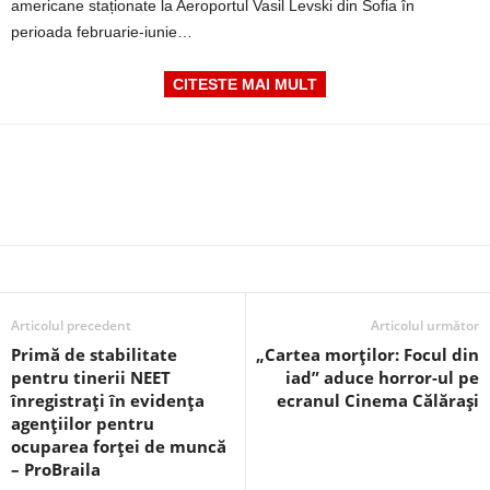
americane staționate la Aeroportul Vasil Levski din Sofia în
perioada februarie-iunie…
CITESTE MAI MULT
Articolul precedent
Articolul următor
Primă de stabilitate
„Cartea morților: Focul din
pentru tinerii NEET
iad” aduce horror-ul pe
înregistraţi în evidenţa
ecranul Cinema Călărași
agenţiilor pentru
ocuparea forţei de muncă
– ProBraila