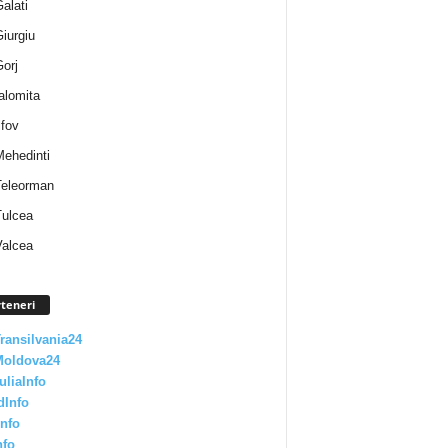
Galati
Giurgiu
Gorj
Ialomita
lfov
Mehedinti
 Teleorman
Tulcea
Valcea
teneri
Transilvania24
Moldova24
uliaInfo
dInfo
nfo
nfo