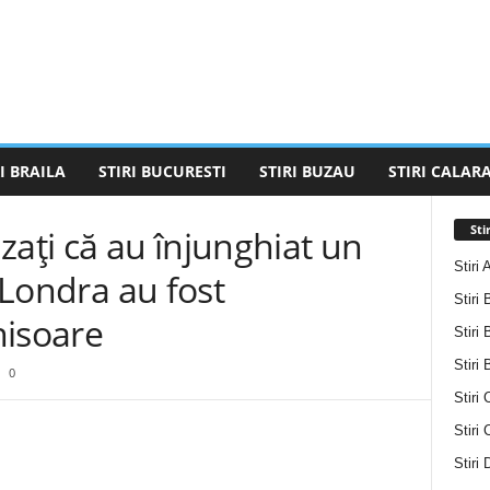
I BRAILA
STIRI BUCURESTI
STIRI BUZAU
STIRI CALARA
Sti
zaţi că au înjunghiat un
Stiri 
a Londra au fost
Stiri 
hisoare
Stiri 
Stiri
0
Stiri 
Stiri
Stiri