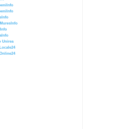
eniInfo
eniInfo
sInfo
MuresInfo
Info
aInfo
 Unirea
Locale24
Online24