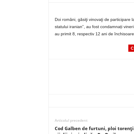
Doi români, găsiţi vinovaţi de participare la
statului iranian”, au fost condamnați viner
au primit 8, respectiv 12 ani de închisoar
C
Articolul precedent
Cod Galben de furtuni, ploi torenți