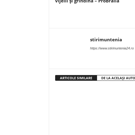
vijelii și grindină – ProBraila
stirimuntenia
https://www.stirimuntenia24.ro
ARTICOLE SIMILARE
DE LA ACELAȘI AUT