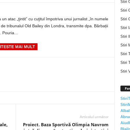
Stiri 
Stiri 
 un atac „ţintit” cu cuţitul împotriva unui jurnalist „în numele
Stiri 
i de tribunalul Old Bailey din Londra, transmite dpa. Bărbații
Stiri 
e. Pouria…
Stiri I
Stiri 
ITESTE MAI MULT
Stiri
Stiri 
Stiri 
Par
Stiri
Stiri
AlbaI
Articolul următor
Abru
AiudI
ale,
Proiect. Baza Sportivă Olimpia Navrom
BlajI