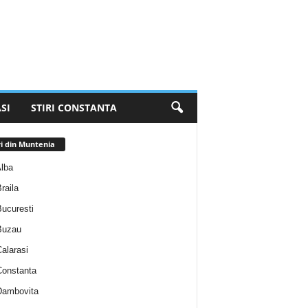
SI
STIRI CONSTANTA
ri din Muntenia
Alba
Braila
Bucuresti
 Buzau
Calarasi
 Constanta
 Dambovita