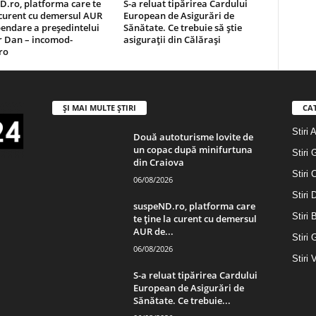
.ro, platforma care te
S-a reluat tipărirea Cardului
 curent cu demersul AUR
European de Asigurări de
endare a președintelui
Sănătate. Ce trebuie să știe
r Dan – incomod-
asigurații din Călărași
ro
ȘI MAI MULTE ȘTIRI
CA
Stiri 
Două autoturisme lovite de
un copac după minifurtuna
Stiri 
din Craiova
Stiri 
06/08/2026
Stiri
suspeND.ro, platforma care
Stiri 
te ține la curent cu demersul
AUR de...
Stiri 
06/08/2026
Stiri 
S-a reluat tipărirea Cardului
European de Asigurări de
Sănătate. Ce trebuie...