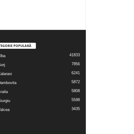
TEGORIE POPULARĂ
41833
Alba
7856
Gorj
6241
Calarasi
5872
 Dambovita
5808
Braila
5598
Giurgiu
3435
Valcea