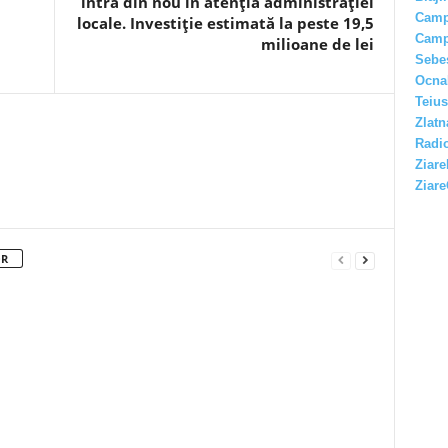
intră din nou în atenția administrației
Camp
locale. Investiție estimată la peste 19,5
Camp
milioane de lei
Sebe
Ocna
Teius
Zlatn
Radio
Ziare
Ziare
OR