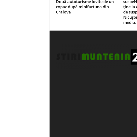
Două autoturisme lovite de un
suspeND
copac după minifurtuna din
ține la
Craiova
de susp
Nicușo
media.