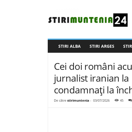
S
t
i
r
i
M
u
STIRI ALBA
STIRI ARGES
STIR
n
t
e
Cei doi români acu
n
i
jurnalist iranian l
a
condamnaţi la înc
2
4
De către
stirimuntenia
-
03/07/2026
45