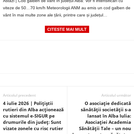
Astăzi | Cod galben de vânt în județul Alba: Vor fi intensificări cu
viteze de 50…70 km/h Meteorologii ANM au emis un cod galben de
vânt în mai multe zone ale țării, printre care și județul…
CITESTE MAI MULT
Articolul precedent
Articolul următor
4 iulie 2026 | Polițiștii
O asociație dedicată
rutieri din Alba acționează
sănătății societății s-a
cu sistemul e-SIGUR pe
lansat în Alba Iulia:
drumurile din județ: Sunt
Asociației Academia
vizate zonele cu risc rutier
Sănătății Tale – un nou