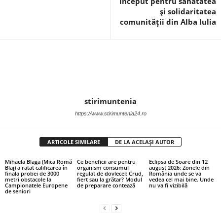
început pentru sănătatea
și solidaritatea
comunității din Alba Iulia
stirimuntenia
https://www.stirimuntenia24.ro
ARTICOLE SIMILARE
DE LA ACELAȘI AUTOR
Mihaela Blaga (Mica Romă
Ce beneficii are pentru
Eclipsa de Soare din 12
Blaj) a ratat calificarea în
organism consumul
august 2026: Zonele din
finala probei de 3000
regulat de dovlecel: Crud,
România unde se va
metri obstacole la
fiert sau la grătar? Modul
vedea cel mai bine. Unde
Campionatele Europene
de preparare contează
nu va fi vizibilă
de seniori