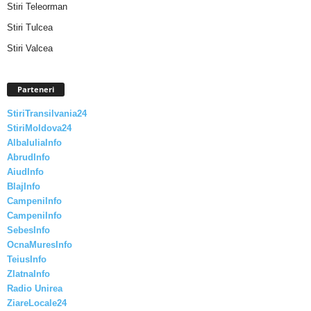
Stiri Teleorman
Stiri Tulcea
Stiri Valcea
Parteneri
StiriTransilvania24
StiriMoldova24
AlbaIuliaInfo
AbrudInfo
AiudInfo
BlajInfo
CampeniInfo
CampeniInfo
SebesInfo
OcnaMuresInfo
TeiusInfo
ZlatnaInfo
Radio Unirea
ZiareLocale24