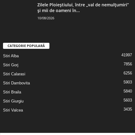
Zilele Ploieștiului, între „val de nemulțumiri”
și mii de oameni în...
10/08/2026
CATEGORIE POPULARĂ
41997
Stiri Alba
7856
Stiri Gorj
6256
Stiri Calarasi
5903
Stiri Dambovita
5840
Stiri Braila
5603
Stiri Giurgiu
3435
Stiri Valcea