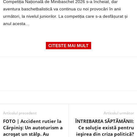
Competiția Națională de Minibaschet 2026 s-a încheiat, dar
aventura baschetbalistică va continua cu noi provocări în anii
următori, la nivelul juniorilor. La competiția care s-a desfășurat și
anul acesta…
CITESTE MAI MULT
Articolul precedent
Articolul următor
FOTO | Accident rutier la
ÎNTREBAREA SĂPTĂMÂNII:
Cărpiniș: Un autoturism a
Ce soluție există pentru
acroșat un stâlp. Au
ieșirea din criza politică?