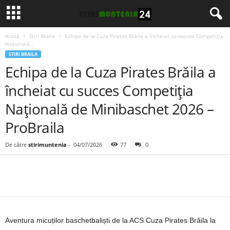
Acasă
Stiri Braila
Echipa de la Cuza Pirates Brăila a încheiat cu succes Competiția
Națională...
STIRI BRAILA
Echipa de la Cuza Pirates Brăila a
încheiat cu succes Competiția
Națională de Minibaschet 2026 –
ProBraila
De către
stirimuntenia
-
04/07/2026
77
0
Aventura micuților baschetbaliști de la ACS Cuza Pirates Brăila la