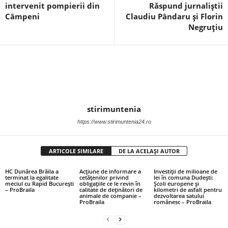
intervenit pompierii din
Răspund jurnaliștii
Câmpeni
Claudiu Pândaru și Florin
Negruțiu
stirimuntenia
https://www.stirimuntenia24.ro
ARTICOLE SIMILARE
DE LA ACELAȘI AUTOR
HC Dunărea Brăila a
Acțiune de informare a
Investiții de milioane de
terminat la egalitate
cetățenilor privind
lei în comuna Dudești:
meciul cu Rapid București
obligațiile ce le revin în
Școli europene și
– ProBraila
calitate de deținători de
kilometri de asfalt pentru
animale de companie –
dezvoltarea satului
ProBraila
românesc – ProBraila