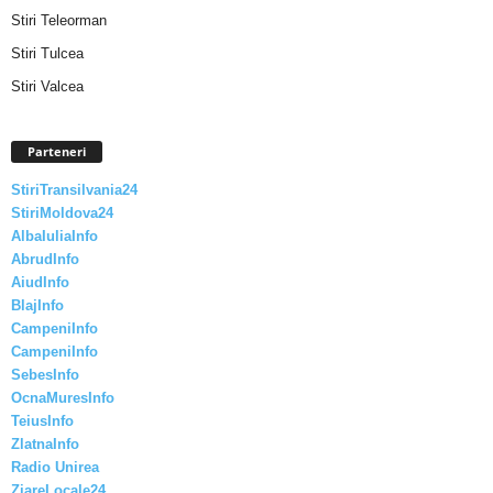
Stiri Teleorman
Stiri Tulcea
Stiri Valcea
Parteneri
StiriTransilvania24
StiriMoldova24
AlbaIuliaInfo
AbrudInfo
AiudInfo
BlajInfo
CampeniInfo
CampeniInfo
SebesInfo
OcnaMuresInfo
TeiusInfo
ZlatnaInfo
Radio Unirea
ZiareLocale24