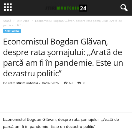
Acasă
Stiri Alba
Economistul Bogdan Glăvan, despre rata șomajului: ,,Arată de
parcă am fi în...
STIRI ALBA
Economistul Bogdan Glăvan,
despre rata șomajului: ,,Arată de
parcă am fi în pandemie. Este un
dezastru politic”
De către
stirimuntenia
-
04/07/2026
69
0
Economistul Bogdan Glăvan, despre rata șomajului: ,,Arată de
parcă am fi în pandemie. Este un dezastru politic”