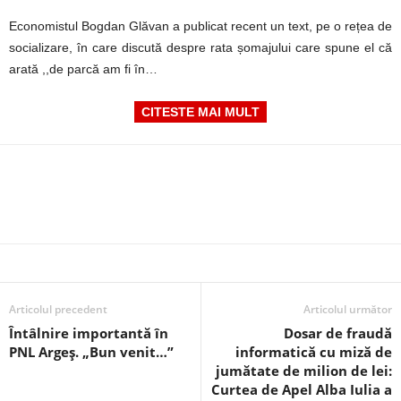
Economistul Bogdan Glăvan a publicat recent un text, pe o rețea de
socializare, în care discută despre rata șomajului care spune el că
arată ,,de parcă am fi în…
CITESTE MAI MULT
Articolul precedent
Articolul următor
Întâlnire importantă în
Dosar de fraudă
PNL Argeș. „Bun venit…”
informatică cu miză de
jumătate de milion de lei:
Curtea de Apel Alba Iulia a