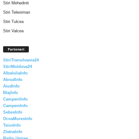
Stiri Mehedinti
Stiri Teleorman
Stiri Tulcea
Stiri Valcea
Parteneri
StiriTransilvania24
StiriMoldova24
AlbaIuliaInfo
AbrudInfo
AiudInfo
BlajInfo
CampeniInfo
CampeniInfo
SebesInfo
OcnaMuresInfo
TeiusInfo
ZlatnaInfo
Radio Unirea