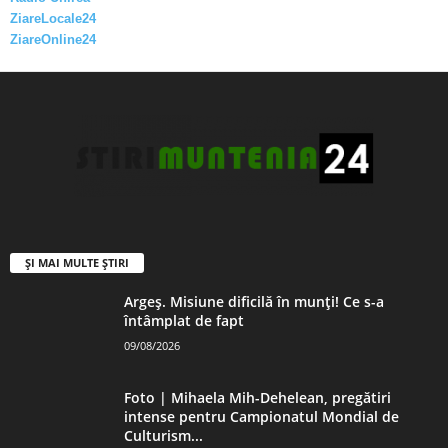
ZiareLocale24
ZiareOnline24
ȘI MAI MULTE ȘTIRI
Argeș. Misiune dificilă în munți! Ce s-a
întâmplat de fapt
09/08/2026
Foto | Mihaela Mih-Dehelean, pregătiri
intense pentru Campionatul Mondial de
Culturism...