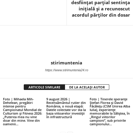
desființat parțial sentința
inițială și a recunoscut
acordul părților din dosar
stirimuntenia
https://www.stirimuntenia24.ro
ARTICOLE SIMILARE
DE LA ACELAȘI AUTOR
Foto | Mihaela Mih-
9 august 2026 |
Foto | Tinerele speranțe
Dehelean, pregătiri
Recensământul rutier din
Ștefan Florea și David
intense pentru
România, o nouă etapă:
Făcălețu (CSM Unirea Alba
Campionatul Mondial de
Datele colectate vor sta la
Iulia), experiențe
Culturism și Fitness 2026:
baza viitoarelor investiții
memorabile la Săliștea, în
„Puterea mea nu vine
în infrastructură
„Ringul viitorilor
doar din mine. Vine din
campioni”, sub privirile
oamenii...
campionului...