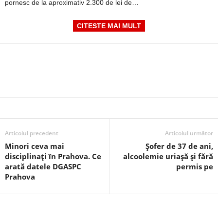
pornesc de la aproximativ 2.300 de lei de…
CITESTE MAI MULT
Articolul precedent
Articolul următor
Minori ceva mai
Șofer de 37 de ani,
disciplinați în Prahova. Ce
alcoolemie uriașă și fără
arată datele DGASPC
permis pe
Prahova