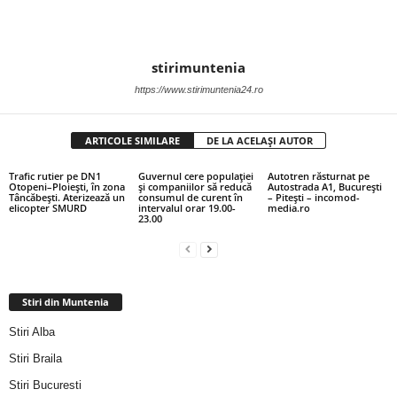
stirimuntenia
https://www.stirimuntenia24.ro
ARTICOLE SIMILARE
DE LA ACELAȘI AUTOR
Trafic rutier pe DN1
Guvernul cere populației
Autotren răsturnat pe
Otopeni–Ploiești, în zona
și companiilor să reducă
Autostrada A1, București
Tâncăbești. Aterizează un
consumul de curent în
– Pitești – incomod-
elicopter SMURD
intervalul orar 19.00-
media.ro
23.00
Stiri din Muntenia
Stiri Alba
Stiri Braila
Stiri Bucuresti