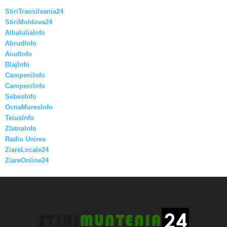
StiriTransilvania24
StiriMoldova24
AlbaIuliaInfo
AbrudInfo
AiudInfo
BlajInfo
CampeniInfo
CampeniInfo
SebesInfo
OcnaMuresInfo
TeiusInfo
ZlatnaInfo
Radio Unirea
ZiareLocale24
ZiareOnline24