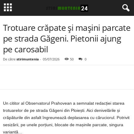
Trotuare crăpate și mașini parcate
pe strada Găgeni. Pietonii ajung
pe carosabil
De către
stirimuntenia
-
05/07/2026
50
0
Un cititor al Observatorul Prahovean a semnalat redacției starea
trotuarelor de pe strada Găgeni din Ploiești. Aici denivelările și
crăpăturile din asfalt îngreunează deplasarea cu căruciorul. Potrivit
sesizării, pe unele porțiuni, blocate de mașinile parcate, singura
variantă…