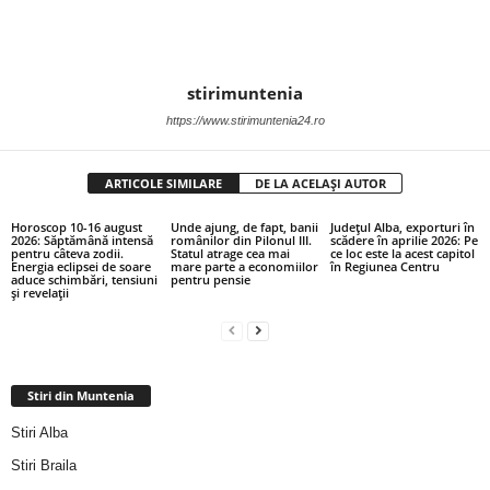
stirimuntenia
https://www.stirimuntenia24.ro
ARTICOLE SIMILARE
DE LA ACELAȘI AUTOR
Horoscop 10-16 august
Unde ajung, de fapt, banii
Județul Alba, exporturi în
2026: Săptămână intensă
românilor din Pilonul III.
scădere în aprilie 2026: Pe
pentru câteva zodii.
Statul atrage cea mai
ce loc este la acest capitol
Energia eclipsei de soare
mare parte a economiilor
în Regiunea Centru
aduce schimbări, tensiuni
pentru pensie
și revelații
Stiri din Muntenia
Stiri Alba
Stiri Braila