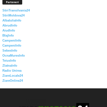
Parteneri
StiriTransilvania24
StiriMoldova24
AlbaIuliaInfo
AbrudInfo
AiudInfo
BlajInfo
CampeniInfo
CampeniInfo
SebesInfo
OcnaMuresInfo
TeiusInfo
ZlatnaInfo
Radio Unirea
ZiareLocale24
ZiareOnline24