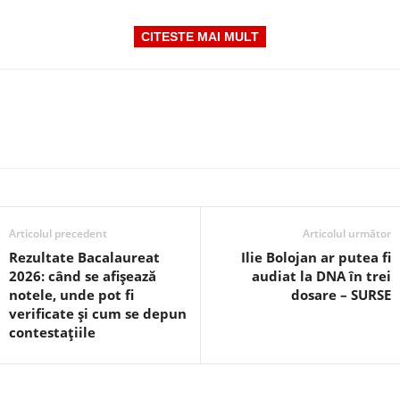
CITESTE MAI MULT
Articolul precedent
Articolul următor
Rezultate Bacalaureat
Ilie Bolojan ar putea fi
2026: când se afișează
audiat la DNA în trei
notele, unde pot fi
dosare – SURSE
verificate și cum se depun
contestațiile