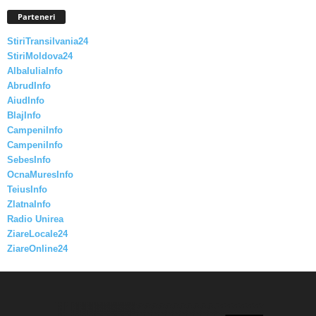
Parteneri
StiriTransilvania24
StiriMoldova24
AlbaIuliaInfo
AbrudInfo
AiudInfo
BlajInfo
CampeniInfo
CampeniInfo
SebesInfo
OcnaMuresInfo
TeiusInfo
ZlatnaInfo
Radio Unirea
ZiareLocale24
ZiareOnline24