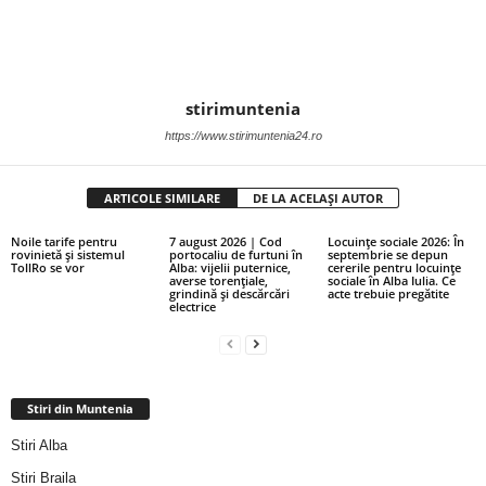
stirimuntenia
https://www.stirimuntenia24.ro
ARTICOLE SIMILARE
DE LA ACELAȘI AUTOR
Noile tarife pentru
7 august 2026 | Cod
Locuințe sociale 2026: În
rovinietă și sistemul
portocaliu de furtuni în
septembrie se depun
TollRo se vor
Alba: vijelii puternice,
cererile pentru locuințe
averse torențiale,
sociale în Alba Iulia. Ce
grindină și descărcări
acte trebuie pregătite
electrice
Stiri din Muntenia
Stiri Alba
Stiri Braila