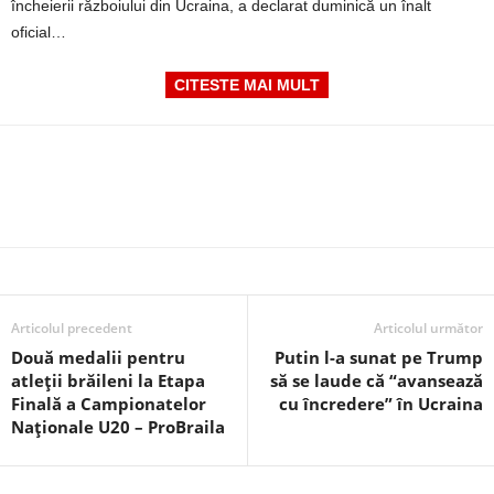
încheierii războiului din Ucraina, a declarat duminică un înalt
oficial…
CITESTE MAI MULT
Articolul precedent
Articolul următor
Două medalii pentru
Putin l-a sunat pe Trump
atleții brăileni la Etapa
să se laude că “avansează
Finală a Campionatelor
cu încredere” în Ucraina
Naționale U20 – ProBraila