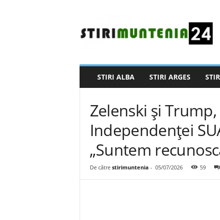
S
t
i
r
i
M
u
STIRI ALBA
STIRI ARGES
STIR
n
t
e
Zelenski și Trump, 
n
i
Independenței SUA.
a
„Suntem recunoscăt
2
4
De către
stirimuntenia
-
05/07/2026
59