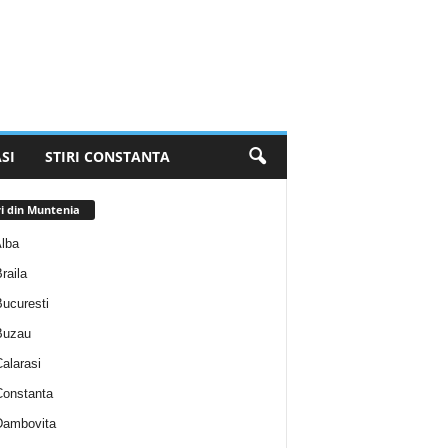
SI
STIRI CONSTANTA
ri din Muntenia
Alba
Braila
Bucuresti
 Buzau
Calarasi
 Constanta
 Dambovita