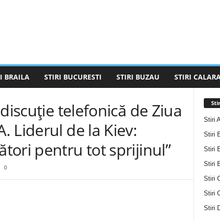
I BRAILA
STIRI BUCURESTI
STIRI BUZAU
STIRI CALARA
Sti
discuție telefonică de Ziua
Stiri 
 Liderul de la Kiev:
Stiri 
ori pentru tot sprijinul”
Stiri 
Stiri
0
Stiri 
Stiri
Stiri