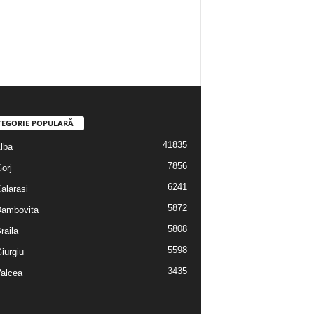
TEGORIE POPULARĂ
41835
Alba
7856
Gorj
6241
Calarasi
5872
 Dambovita
5808
Braila
5598
Giurgiu
3435
Valcea