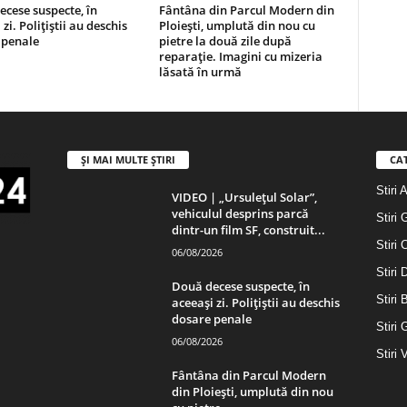
cese suspecte, în
Fântâna din Parcul Modern din
zi. Polițiștii au deschis
Ploiești, umplută din nou cu
 penale
pietre la două zile după
reparație. Imagini cu mizeria
lăsată în urmă
ȘI MAI MULTE ȘTIRI
CA
Stiri 
VIDEO | „Ursulețul Solar”,
vehiculul desprins parcă
Stiri 
dintr-un film SF, construit...
Stiri 
06/08/2026
Stiri
Două decese suspecte, în
Stiri 
aceeași zi. Polițiștii au deschis
dosare penale
Stiri 
06/08/2026
Stiri 
Fântâna din Parcul Modern
din Ploiești, umplută din nou