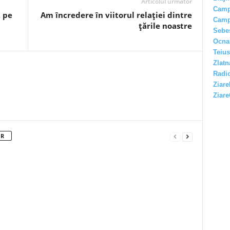
Articolul următor
Camp
, pe
Am încredere în viitorul relației dintre
Camp
țările noastre
Sebe
Ocna
Teius
Zlatn
Radio
Ziare
Ziare
OR