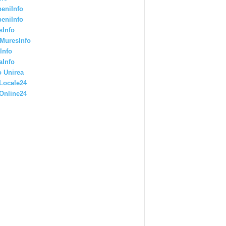
eniInfo
eniInfo
sInfo
MuresInfo
Info
aInfo
 Unirea
Locale24
Online24