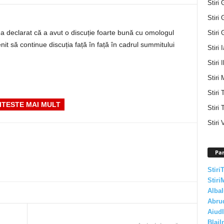
Stiri 
Stiri 
 a declarat că a avut o discuție foarte bună cu omologul
Stiri 
t să continue discuția față în față în cadrul summitului
Stiri 
Stiri I
Stiri 
Stiri
ITESTE MAI MULT
Stiri 
Stiri 
Par
Stiri
Stiri
AlbaI
Abru
AiudI
BlajI