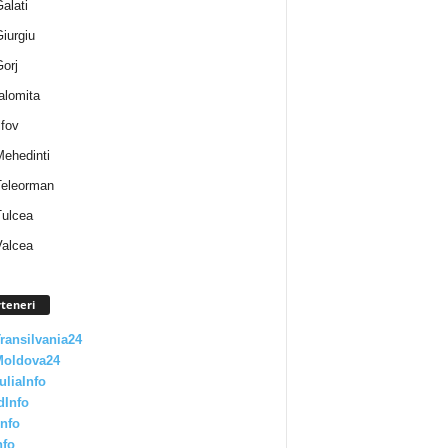
Galati
Giurgiu
Gorj
Ialomita
lfov
Mehedinti
 Teleorman
Tulcea
Valcea
teneri
Transilvania24
Moldova24
uliaInfo
dInfo
nfo
nfo