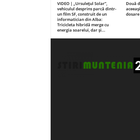
VIDEO | „Ursulețul Solar”,
Două de
vehiculul desprins parcă dintr-
aceeași 
un film SF, construit de un
dosare
informatician din Alba:
Tricicleta hibridă merge cu
energia soarelui, dar și...