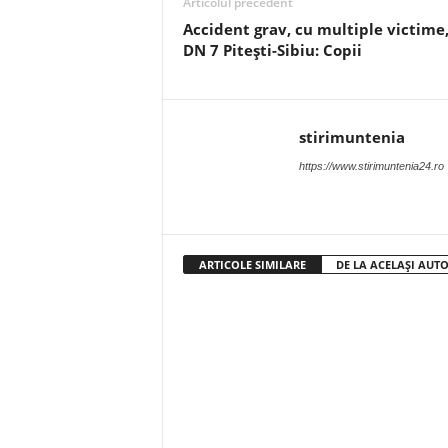
Articolul precedent
Accident grav, cu multiple victime
DN 7 Pitești-Sibiu: Copii
stirimuntenia
https://www.stirimuntenia24.ro
ARTICOLE SIMILARE
DE LA ACELAȘI AUT