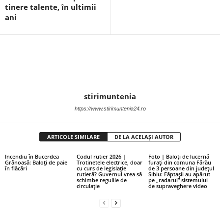
tinere talente, în ultimii
ani
stirimuntenia
https://www.stirimuntenia24.ro
ARTICOLE SIMILARE
DE LA ACELAȘI AUTOR
Incendiu în Bucerdea
Codul rutier 2026 |
Foto | Baloți de lucernă
Grânoasă: Baloți de paie
Trotinetele electrice, doar
furați din comuna Fărău
în flăcări
cu curs de legislație
de 3 persoane din județul
rutieră? Guvernul vrea să
Sibiu: Făptașii au apărut
schimbe regulile de
pe „radarul” sistemului
circulație
de supraveghere video