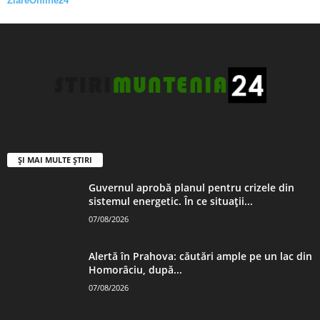
ZiareOnline24
ȘI MAI MULTE ȘTIRI
Guvernul aprobă planul pentru crizele din
sistemul energetic. În ce situații...
07/08/2026
Alertă în Prahova: căutări ample pe un lac din
Homorâciu, după...
07/08/2026