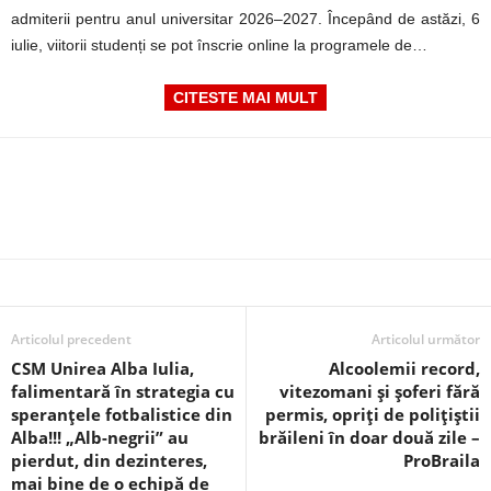
admiterii pentru anul universitar 2026–2027. Începând de astăzi, 6
iulie, viitorii studenți se pot înscrie online la programele de…
CITESTE MAI MULT
Articolul precedent
Articolul următor
CSM Unirea Alba Iulia,
Alcoolemii record,
falimentară în strategia cu
vitezomani și șoferi fără
speranțele fotbalistice din
permis, opriți de polițiștii
Alba!!! „Alb-negrii” au
brăileni în doar două zile –
pierdut, din dezinteres,
ProBraila
mai bine de o echipă de