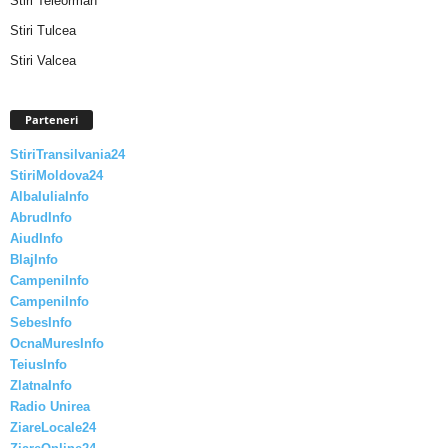
Stiri Teleorman
Stiri Tulcea
Stiri Valcea
Parteneri
StiriTransilvania24
StiriMoldova24
AlbaIuliaInfo
AbrudInfo
AiudInfo
BlajInfo
CampeniInfo
CampeniInfo
SebesInfo
OcnaMuresInfo
TeiusInfo
ZlatnaInfo
Radio Unirea
ZiareLocale24