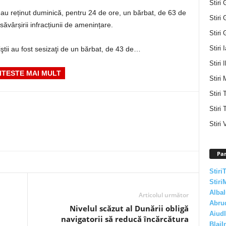
Stiri 
ova au reținut duminică, pentru 24 de ore, un bărbat, de 63 de
Stiri 
vârșirii infracțiunii de amenințare.
Stiri 
Stiri 
iţiştii au fost sesizaţi de un bărbat, de 43 de…
Stiri I
ITESTE MAI MULT
Stiri 
Stiri
Stiri 
Stiri 
Par
Stiri
Stiri
AlbaI
Articolul următor
Abru
Nivelul scăzut al Dunării obligă
AiudI
navigatorii să reducă încărcătura
BlajI