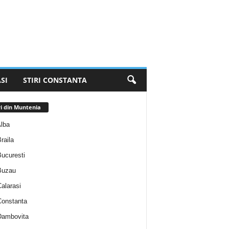
SI
STIRI CONSTANTA
ri din Muntenia
Alba
Braila
Bucuresti
 Buzau
Calarasi
 Constanta
 Dambovita