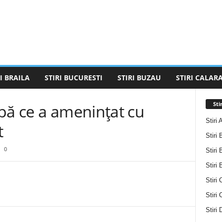
I BRAILA
STIRI BUCURESTI
STIRI BUZAU
STIRI CALARA
Sti
pă ce a amenințat cu
Stiri 
t
Stiri 
0
Stiri 
Stiri
Stiri 
Stiri
Stiri