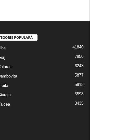
TEGORIE POPULARĂ
41840
Alba
7856
Gorj
6243
Calarasi
5877
 Dambovita
5813
Braila
5598
Giurgiu
3435
Valcea