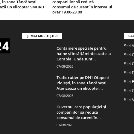
i, în zona Tâncăbești.
companiilor să reducă
ează un elicopter SMURD
consumul de curent în intervalul
orar 19.00-23.00
ȘI MAI MULTE ȘTIRI
CA
Stiri 
Containere speciale pentru
haine și încălțăminte uzate la
Stiri 
Corabia. Unde sunt...
Stiri 
07/08/2026
Stiri
Trafic rutier pe DN1 Otopeni–
Stiri 
Ploiești, în zona Tâncăbești.
Aterizează un elicopter...
Stiri 
07/08/2026
Stiri 
Guvernul cere populației și
companiilor să reducă
consumul de curent în...
07/08/2026