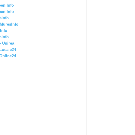
eniInfo
eniInfo
sInfo
MuresInfo
Info
aInfo
 Unirea
Locale24
Online24