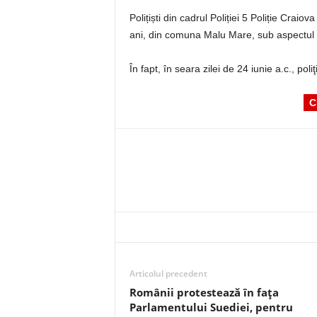
Polițiști din cadrul Poliției 5 Poliție Crai
ani, din comuna Malu Mare, sub aspectul să
În fapt, în seara zilei de 24 iunie a.c., pol
C
Articolul precedent
Românii protestează în fața
Parlamentului Suediei, pentru