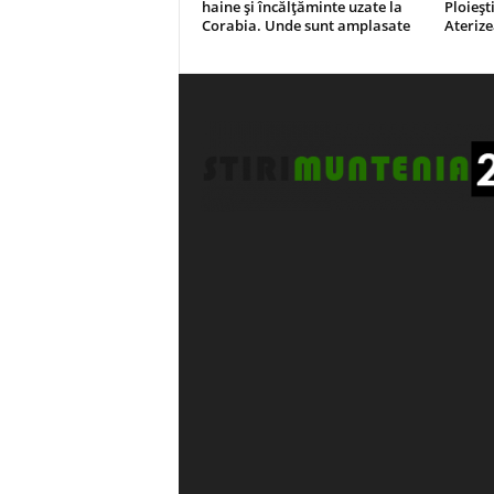
haine și încălțăminte uzate la
Ploieșt
Corabia. Unde sunt amplasate
Ateriz