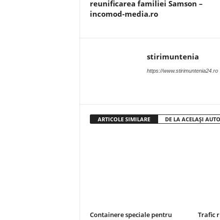
reunificarea familiei Samson –
incomod-media.ro
stirimuntenia
https://www.stirimuntenia24.ro
ARTICOLE SIMILARE
DE LA ACELAȘI AUT
Containere speciale pentru
Trafic 