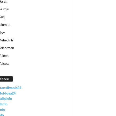
Galati
Giurgiu
Gorj
Ialomita
lfov
Mehedinti
 Teleorman
Tulcea
Valcea
teneri
Transilvania24
Moldova24
uliaInfo
dInfo
nfo
nfo