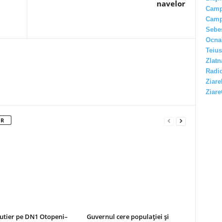
navelor
Camp
Camp
Sebe
Ocna
Teius
Zlatn
Radio
Ziare
Ziare
OR
rutier pe DN1 Otopeni–
Guvernul cere populației și