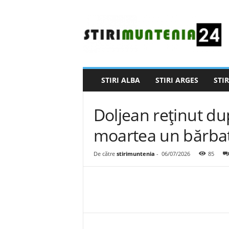
S
t
i
r
i
M
u
STIRI ALBA
STIRI ARGES
STIR
n
t
e
Doljean reținut du
n
i
moartea un bărba
a
2
De către
stirimuntenia
-
06/07/2026
85
4