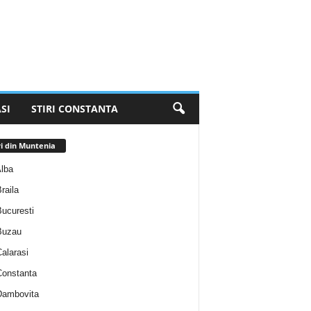
SI
STIRI CONSTANTA
ri din Muntenia
Alba
Braila
Bucuresti
 Buzau
Calarasi
 Constanta
 Dambovita