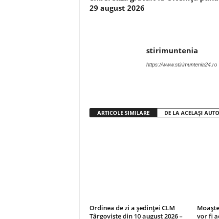
29 august 2026
stirimuntenia
https://www.stirimuntenia24.ro
ARTICOLE SIMILARE
DE LA ACELAȘI AUT
Ordinea de zi a ședinței CLM
Moaștel
Târgoviște din 10 august 2026 –
vor fi 