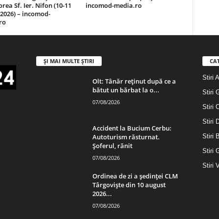
rea Sf. Ier. Nifon (10-11
incomod-media.ro
2026) – incomod-
ro
ȘI MAI MULTE ȘTIRI
CA
Stiri 
Olt: Tânăr reținut după ce a
bătut un bărbat la o...
Stiri 
07/08/2026
Stiri 
Stiri
Accident la Bucium Cerbu:
Autoturism răsturnat.
Stiri 
Șoferul, rănit
Stiri 
07/08/2026
Stiri 
Ordinea de zi a ședinței CLM
Târgoviște din 10 august
2026...
07/08/2026