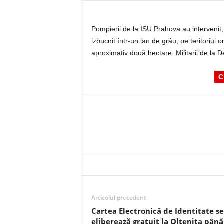
Pompierii de la ISU Prahova au intervenit,
izbucnit într-un lan de grâu, pe teritoriul 
aproximativ două hectare. Militarii de la 
C
Articolul precedent
Cartea Electronică de Identitate se
eliberează gratuit la Oltenița până