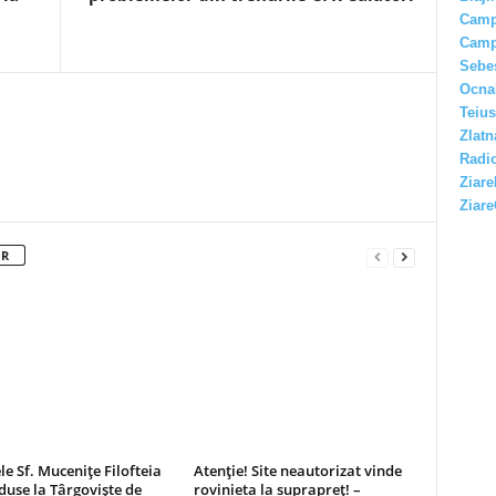
Camp
Camp
Sebe
Ocna
Teius
Zlatn
Radio
Ziare
Ziare
OR
e Sf. Mucenițe Filofteia
Atenție! Site neautorizat vinde
aduse la Târgoviște de
rovinieta la suprapreț! –