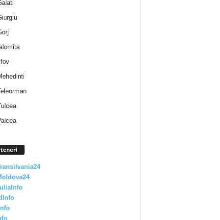
Galati
Giurgiu
Gorj
Ialomita
lfov
Mehedinti
 Teleorman
Tulcea
Valcea
teneri
Transilvania24
Moldova24
uliaInfo
dInfo
nfo
nfo