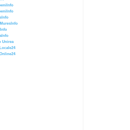
eniInfo
eniInfo
sInfo
MuresInfo
Info
aInfo
 Unirea
Locale24
Online24