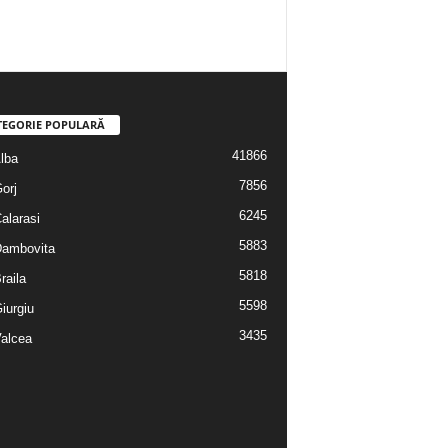
TEGORIE POPULARĂ
41866
Alba
7856
Gorj
6245
Calarasi
5883
 Dambovita
5818
Braila
5598
Giurgiu
3435
Valcea