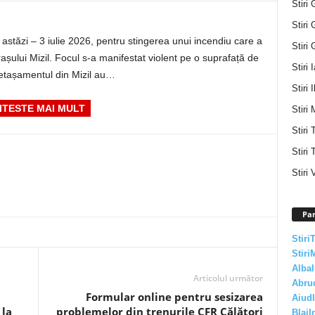
Stiri 
Stiri 
 astăzi – 3 iulie 2026, pentru stingerea unui incendiu care a
Stiri 
orașului Mizil. Focul s-a manifestat violent pe o suprafață de
Stiri 
Detașamentul din Mizil au…
Stiri I
ITESTE MAI MULT
Stiri 
Stiri
Stiri 
Stiri 
Par
Stiri
Stiri
AlbaI
Articolul următor
Abru
Formular online pentru sesizarea
AiudI
 la
problemelor din trenurile CFR Călători
BlajI