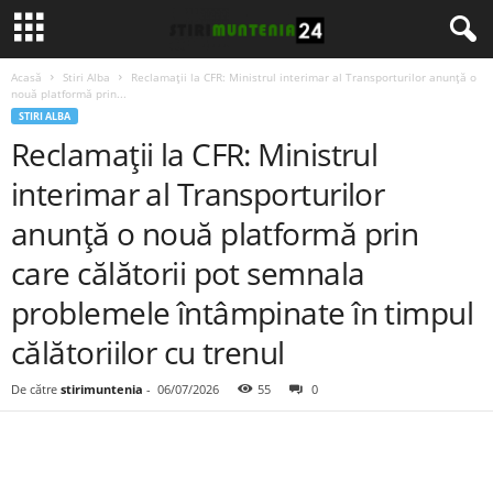
Acasă
Stiri Alba
Reclamații la CFR: Ministrul interimar al Transporturilor anunță o
nouă platformă prin...
STIRI ALBA
Reclamații la CFR: Ministrul
interimar al Transporturilor
anunță o nouă platformă prin
care călătorii pot semnala
problemele întâmpinate în timpul
călătoriilor cu trenul
De către
stirimuntenia
-
06/07/2026
55
0