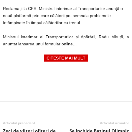
Reclamații la CFR: Ministrul interimar al Transporturilor anunță o
nouă platformă prin care călătorii pot semnala problemele
întâmpinate în timpul călătoriilor cu trenul
Ministrul interimar al Transporturilor și Apărării, Radu Miruță, a
anunțat lansarea unui formular online…
CITESTE MAI MULT
Articolul precedent
Articolul următor
Zeci de viitori ofițeri de
Se închide Bazinul Olimpic