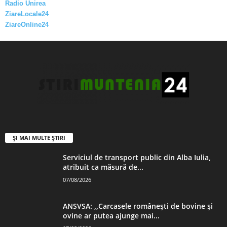
Radio Unirea
ZiareLocale24
ZiareOnline24
ȘI MAI MULTE ȘTIRI
Serviciul de transport public din Alba Iulia,
atribuit ca măsură de...
07/08/2026
ANSVSA: ,,Carcasele românești de bovine și
ovine ar putea ajunge mai...