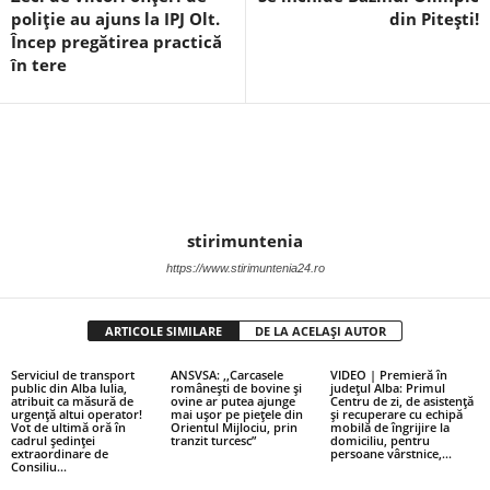
poliție au ajuns la IPJ Olt.
din Pitești!
Încep pregătirea practică
în tere
stirimuntenia
https://www.stirimuntenia24.ro
ARTICOLE SIMILARE
DE LA ACELAȘI AUTOR
Serviciul de transport
ANSVSA: ,,Carcasele
VIDEO | Premieră în
public din Alba Iulia,
românești de bovine și
județul Alba: Primul
atribuit ca măsură de
ovine ar putea ajunge
Centru de zi, de asistență
urgență altui operator!
mai ușor pe piețele din
și recuperare cu echipă
Vot de ultimă oră în
Orientul Mijlociu, prin
mobilă de îngrijire la
cadrul ședinței
tranzit turcesc”
domiciliu, pentru
extraordinare de
persoane vârstnice,...
Consiliu...