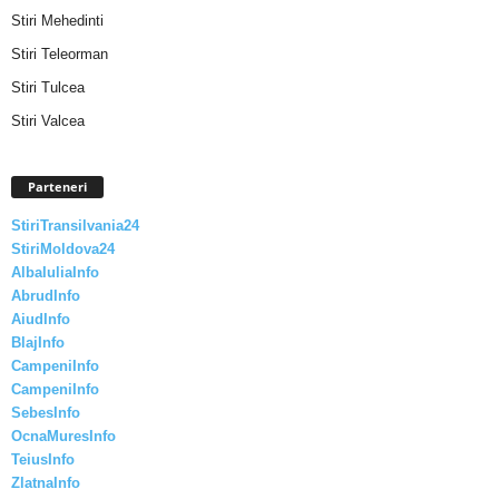
Stiri Mehedinti
Stiri Teleorman
Stiri Tulcea
Stiri Valcea
Parteneri
StiriTransilvania24
StiriMoldova24
AlbaIuliaInfo
AbrudInfo
AiudInfo
BlajInfo
CampeniInfo
CampeniInfo
SebesInfo
OcnaMuresInfo
TeiusInfo
ZlatnaInfo