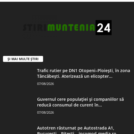
ȘI MAI MULTE ȘTIRI
Trafic rutier pe DN1 Otopeni–Ploiești, în zona
Tâncăbești. Aterizează un elicopter...
07/08/2026
Guvernul cere populației și companiilor să
reducă consumul de curent în...
07/08/2026
Autotren răsturnat pe Autostrada A1,
București – Pitești – incomod-media.ro