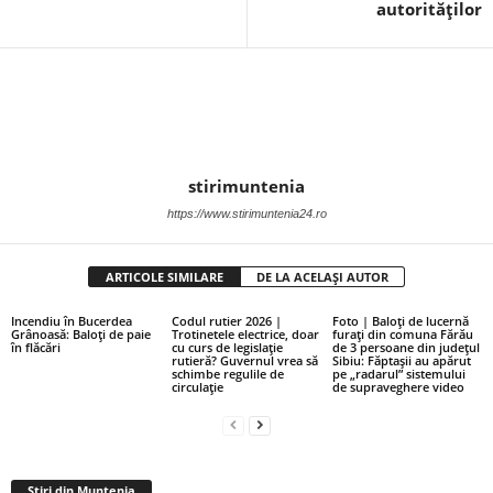
autorităților
stirimuntenia
https://www.stirimuntenia24.ro
ARTICOLE SIMILARE
DE LA ACELAȘI AUTOR
Incendiu în Bucerdea
Codul rutier 2026 |
Foto | Baloți de lucernă
Grânoasă: Baloți de paie
Trotinetele electrice, doar
furați din comuna Fărău
în flăcări
cu curs de legislație
de 3 persoane din județul
rutieră? Guvernul vrea să
Sibiu: Făptașii au apărut
schimbe regulile de
pe „radarul” sistemului
circulație
de supraveghere video
Stiri din Muntenia