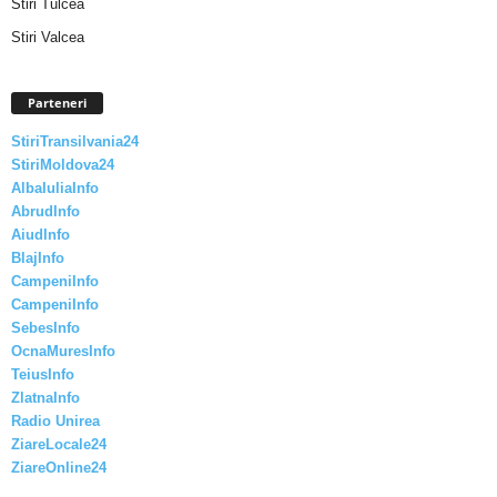
Stiri Tulcea
Stiri Valcea
Parteneri
StiriTransilvania24
StiriMoldova24
AlbaIuliaInfo
AbrudInfo
AiudInfo
BlajInfo
CampeniInfo
CampeniInfo
SebesInfo
OcnaMuresInfo
TeiusInfo
ZlatnaInfo
Radio Unirea
ZiareLocale24
ZiareOnline24