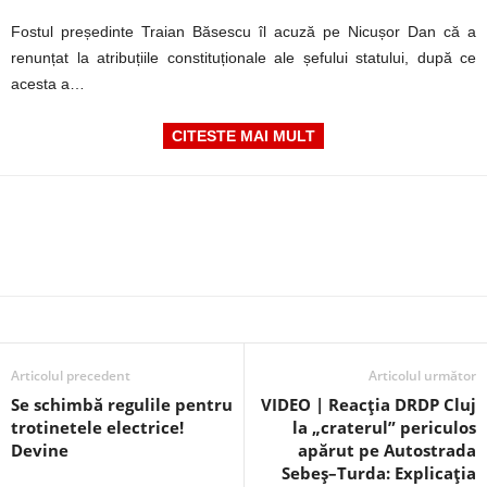
Fostul președinte Traian Băsescu îl acuză pe Nicușor Dan că a
renunțat la atribuțiile constituționale ale șefului statului, după ce
acesta a…
CITESTE MAI MULT
Articolul precedent
Articolul următor
Se schimbă regulile pentru
VIDEO | Reacția DRDP Cluj
trotinetele electrice!
la „craterul” periculos
Devine
apărut pe Autostrada
Sebeș–Turda: Explicația