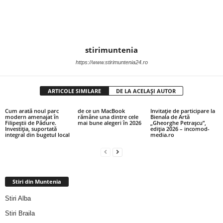
stirimuntenia
https://www.stirimuntenia24.ro
ARTICOLE SIMILARE
DE LA ACELAȘI AUTOR
Cum arată noul parc
de ce un MacBook
Invitație de participare la
modern amenajat în
rămâne una dintre cele
Bienala de Artă
Filipeștii de Pădure.
mai bune alegeri în 2026
„Gheorghe Petrașcu”,
Investiția, suportată
ediția 2026 – incomod-
integral din bugetul local
media.ro
Stiri din Muntenia
Stiri Alba
Stiri Braila