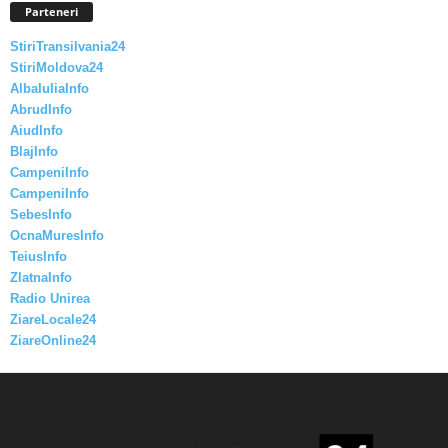
Parteneri
StiriTransilvania24
StiriMoldova24
AlbaIuliaInfo
AbrudInfo
AiudInfo
BlajInfo
CampeniInfo
CampeniInfo
SebesInfo
OcnaMuresInfo
TeiusInfo
ZlatnaInfo
Radio Unirea
ZiareLocale24
ZiareOnline24