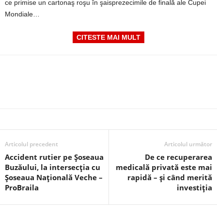
ce primise un cartonaş roşu în şaisprezecimile de finală ale Cupei
Mondiale…
CITESTE MAI MULT
Articolul precedent
Articolul următor
Accident rutier pe Șoseaua
De ce recuperarea
Buzăului, la intersecția cu
medicală privată este mai
Șoseaua Națională Veche –
rapidă – și când merită
ProBraila
investiția