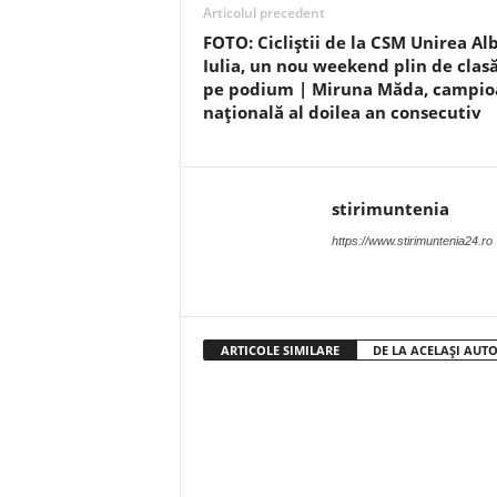
Articolul precedent
FOTO: Cicliștii de la CSM Unirea Al
Iulia, un nou weekend plin de clasă
pe podium | Miruna Măda, campio
națională al doilea an consecutiv
stirimuntenia
https://www.stirimuntenia24.ro
ARTICOLE SIMILARE
DE LA ACELAȘI AUT