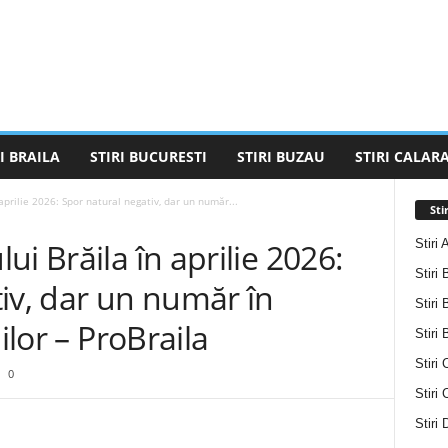
I BRAILA
STIRI BUCURESTI
STIRI BUZAU
STIRI CALARA
aprilie 2026: Spor natural negativ, dar un număr...
Sti
Stiri 
i Brăila în aprilie 2026:
Stiri 
iv, dar un număr în
Stiri 
ilor – ProBraila
Stiri
Stiri 
0
Stiri
Stiri