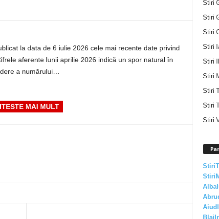
Stiri 
Stiri 
Stiri 
Stiri 
ublicat la data de 6 iulie 2026 cele mai recente date privind
frele aferente lunii aprilie 2026 indică un spor natural în
Stiri I
cădere a numărului…
Stiri 
Stiri
Stiri 
ITESTE MAI MULT
Stiri 
Par
Stiri
Stiri
AlbaI
Abru
AiudI
BlajI