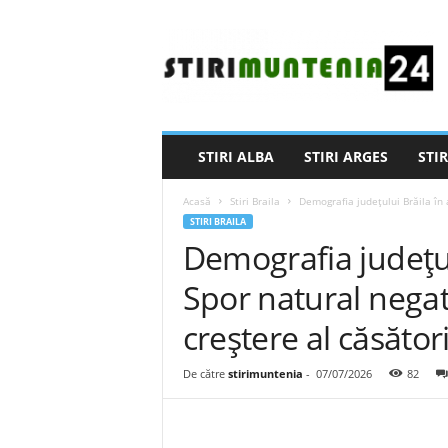
S
t
i
r
i
M
u
STIRI ALBA
STIRI ARGES
STIR
n
t
Acasă
Stiri Braila
Demografia județului Brăila în 
e
STIRI BRAILA
n
Demografia județulu
i
a
Spor natural negat
2
4
creștere al căsători
De către
stirimuntenia
-
07/07/2026
82