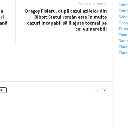
Articolul următor
Camp
ba
Dragoş Pîslaru, după cazul azilelor din
Camp
ri
Bihor: Statul român este în multe
Sebe
ană
cazuri incapabil să îi ajute tocmai pe
Ocna
cei vulnerabili
Teius
Zlatn
Radio
Ziare
Ziare
OR