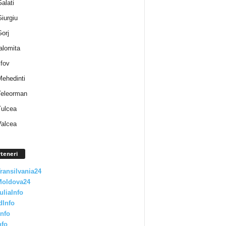
Galati
Giurgiu
Gorj
Ialomita
lfov
Mehedinti
 Teleorman
Tulcea
Valcea
teneri
Transilvania24
Moldova24
uliaInfo
dInfo
nfo
nfo