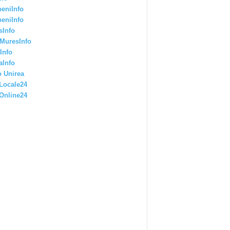
eniInfo
eniInfo
sInfo
MuresInfo
Info
aInfo
 Unirea
Locale24
Online24