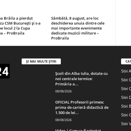
a Brăila a pierdut
Sâmbătă, 8 august, are loc
cu CSM București și s-a
deschiderea unuia dintre cele
pe locul 2 la Cupa
mai importante evenimente
a – ProBraila
dedicate muzicii militare –
ProBraila
ȘI MAI MULTE ȘTIRI
CA
Stiri 
Școli din Alba Iulia, dotate cu
noi centrale termice:
Stiri 
Primăria a...
Stiri 
08/08/2026
Stiri
OFICIAL Profesorii primesc
Stiri 
prima de carieră didactică de
1.500 de lei...
Stiri 
08/08/2026
Stiri 
Video | Cum va fi selectat