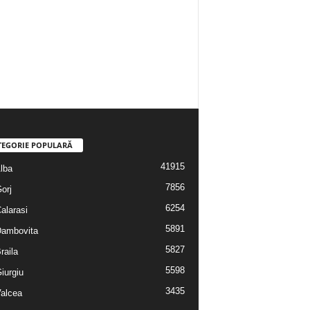
TEGORIE POPULARĂ
41915
Alba
7856
Gorj
6254
Calarasi
5891
 Dambovita
5827
Braila
5598
Giurgiu
3435
Valcea