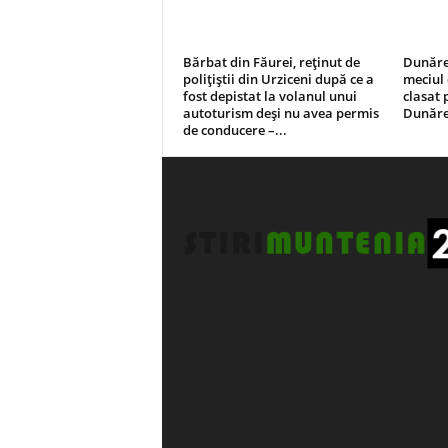
Bărbat din Făurei, reținut de
Dunăre
polițiștii din Urziceni după ce a
meciul 
fost depistat la volanul unui
clasat 
autoturism deși nu avea permis
Dunăre
de conducere –...