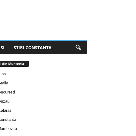
SI
STIRI CONSTANTA
ri din Muntenia
Alba
Braila
Bucuresti
 Buzau
Calarasi
 Constanta
 Dambovita