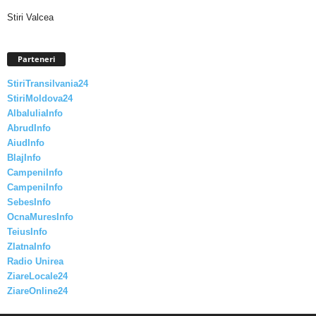
Stiri Valcea
Parteneri
StiriTransilvania24
StiriMoldova24
AlbaIuliaInfo
AbrudInfo
AiudInfo
BlajInfo
CampeniInfo
CampeniInfo
SebesInfo
OcnaMuresInfo
TeiusInfo
ZlatnaInfo
Radio Unirea
ZiareLocale24
ZiareOnline24