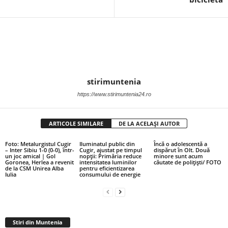
stirimuntenia
https://www.stirimuntenia24.ro
ARTICOLE SIMILARE
DE LA ACELAȘI AUTOR
Foto: Metalurgistul Cugir
Iluminatul public din
Încă o adolescentă a
– Inter Sibiu 1-0 (0-0), într-
Cugir, ajustat pe timpul
dispărut în Olt. Două
un joc amical | Gol
nopții: Primăria reduce
minore sunt acum
Goronea, Herlea a revenit
intensitatea luminilor
căutate de polițiști/ FOTO
de la CSM Unirea Alba
pentru eficientizarea
Iulia
consumului de energie
Stiri din Muntenia