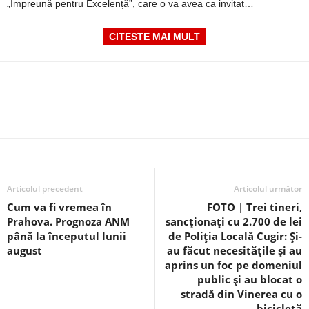
„Împreună pentru Excelență”, care o va avea ca invitat…
CITESTE MAI MULT
Articolul precedent
Articolul următor
Cum va fi vremea în
FOTO | Trei tineri,
Prahova. Prognoza ANM
sancționați cu 2.700 de lei
până la începutul lunii
de Poliția Locală Cugir: Și-
august
au făcut necesitățile și au
aprins un foc pe domeniul
public și au blocat o
stradă din Vinerea cu o
bicicletă