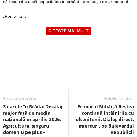
să reconstruiască capacitatea internă de producţie de armament.
„România…
CITESTE MAI MULT
Articolul precedent
Articolul următor
Salariile în Brăila: Decalaj
Primarul Mihăiță Beștea
major față de media
continuă întâlnirile cu
națională în aprilie 2026.
oltenițenii. Dialog direct,
Agricultura, singurul
miercuri, pe Bulevardul
domeniu pe plus –
Republicii