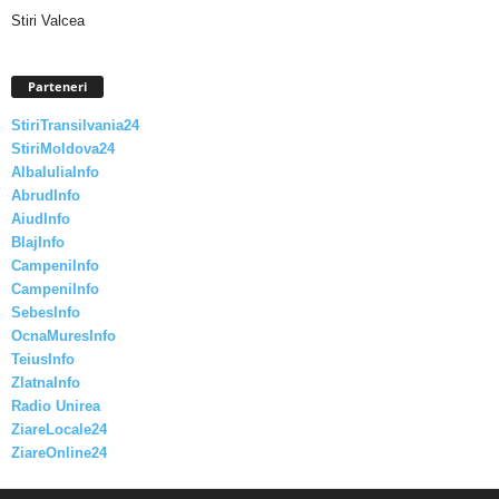
Stiri Valcea
Parteneri
StiriTransilvania24
StiriMoldova24
AlbaIuliaInfo
AbrudInfo
AiudInfo
BlajInfo
CampeniInfo
CampeniInfo
SebesInfo
OcnaMuresInfo
TeiusInfo
ZlatnaInfo
Radio Unirea
ZiareLocale24
ZiareOnline24