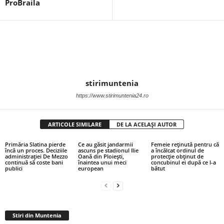
ProBraila
stirimuntenia
https://www.stirimuntenia24.ro
ARTICOLE SIMILARE
DE LA ACELAȘI AUTOR
Primăria Slatina pierde
Ce au găsit jandarmii
Femeie reținută pentru că
încă un proces. Deciziile
ascuns pe stadionul Ilie
a încălcat ordinul de
administrației De Mezzo
Oană din Ploiești,
protecție obținut de
continuă să coste bani
înaintea unui meci
concubinul ei după ce l-a
publici
european
bătut
Stiri din Muntenia