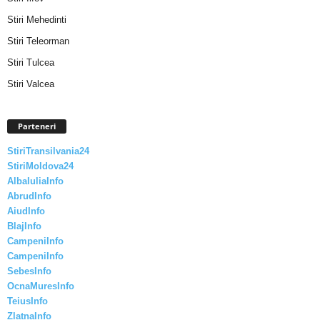
Stiri Mehedinti
Stiri Teleorman
Stiri Tulcea
Stiri Valcea
Parteneri
StiriTransilvania24
StiriMoldova24
AlbaIuliaInfo
AbrudInfo
AiudInfo
BlajInfo
CampeniInfo
CampeniInfo
SebesInfo
OcnaMuresInfo
TeiusInfo
ZlatnaInfo