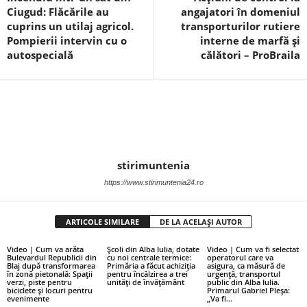
Ciugud: Flăcările au
angajatori în domeniul
cuprins un utilaj agricol.
transporturilor rutiere
Pompierii intervin cu o
interne de marfă și
autospecială
călători – ProBraila
stirimuntenia
https://www.stirimuntenia24.ro
ARTICOLE SIMILARE
DE LA ACELAȘI AUTOR
Video | Cum va arăta
Școli din Alba Iulia, dotate
Video | Cum va fi selectat
Bulevardul Republicii din
cu noi centrale termice:
operatorul care va
Blaj după transformarea
Primăria a făcut achiziția
asigura, ca măsură de
în zonă pietonală: Spații
pentru încălzirea a trei
urgență, transportul
verzi, piste pentru
unități de învățământ
public din Alba Iulia.
biciclete și locuri pentru
Primarul Gabriel Pleșa:
evenimente
„Va fi...