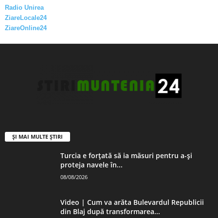
Radio Unirea
ZiareLocale24
ZiareOnline24
ȘI MAI MULTE ȘTIRI
Turcia e forțată să ia măsuri pentru a-și
proteja navele în...
08/08/2026
Video | Cum va arăta Bulevardul Republicii
din Blaj după transformarea...