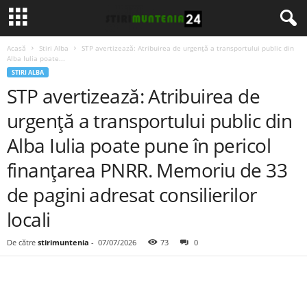
Acasă
Stiri Alba
STP avertizează: Atribuirea de urgență a transportului public din
Alba Iulia poate...
STIRI ALBA
STP avertizează: Atribuirea de
urgență a transportului public din
Alba Iulia poate pune în pericol
finanțarea PNRR. Memoriu de 33
de pagini adresat consilierilor
locali
De către
stirimuntenia
-
07/07/2026
73
0