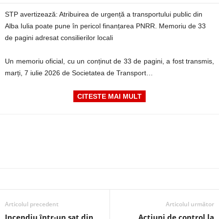
STP avertizează: Atribuirea de urgență a transportului public din
Alba Iulia poate pune în pericol finanțarea PNRR. Memoriu de 33
de pagini adresat consilierilor locali
Un memoriu oficial, cu un conținut de 33 de pagini, a fost transmis,
marți, 7 iulie 2026 de Societatea de Transport…
CITESTE MAI MULT
Articolul precedent
Articolul următor
Incendiu într-un sat din
Acțiuni de control la