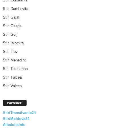
Stiri Constanta
Stiri Dambovita
Stiri Galati
Stiri Giurgiu
Stiri Gorj
Stiri Ialomita
Stiri Ilfov
Stiri Mehedinti
Stiri Teleorman
Stiri Tulcea
Stiri Valcea
Parteneri
StiriTransilvania24
StiriMoldova24
AlbaIuliaInfo