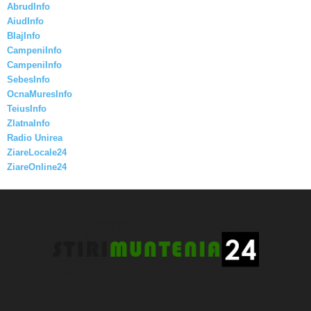
AbrudInfo
AiudInfo
BlajInfo
CampeniInfo
CampeniInfo
SebesInfo
OcnaMuresInfo
TeiusInfo
ZlatnaInfo
Radio Unirea
ZiareLocale24
ZiareOnline24