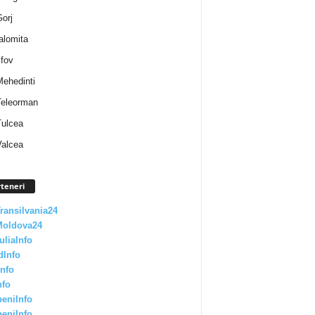
Gorj
Ialomita
lfov
Mehedinti
 Teleorman
Tulcea
Valcea
teneri
Transilvania24
Moldova24
uliaInfo
dInfo
nfo
nfo
eniInfo
eniInfo