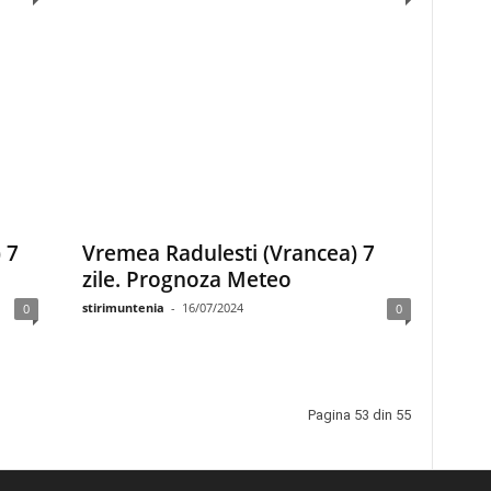
 7
Vremea Radulesti (Vrancea) 7
zile. Prognoza Meteo
stirimuntenia
-
16/07/2024
0
0
Pagina 53 din 55