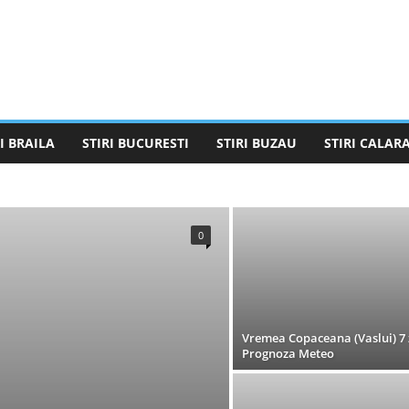
I BRAILA
STIRI BUCURESTI
STIRI BUZAU
STIRI CALARA
STIRI BUCURESTI
STIRI BUZAU
STIRI CALARASI
STIRI GALATI
STIRI GIURGIU
STIRI GORJ
STIRI IALOMITA
ELEORMAN
STIRI TULCEA
STIRI VALCEA
0
Vremea Copaceana (Vaslui) 7 z
Prognoza Meteo