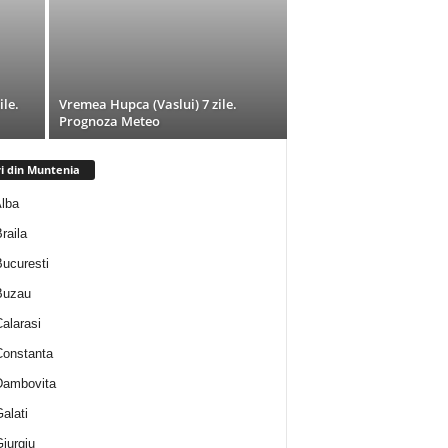
ile.
Vremea Hupca (Vaslui) 7 zile.
Prognoza Meteo
ri din Muntenia
Alba
Braila
Bucuresti
 Buzau
Calarasi
 Constanta
 Dambovita
Galati
Giurgiu