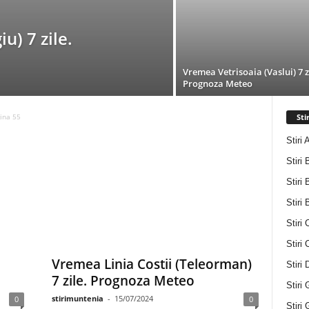
u) 7 zile.
Vremea Vetrisoaia (Vaslui) 7 z
Prognoza Meteo
Sti
ina 55
Stiri 
Stiri 
Stiri 
Stiri
Stiri 
Stiri
Vremea Linia Costii (Teleorman)
Stiri
7 zile. Prognoza Meteo
Stiri 
stirimuntenia
-
15/07/2024
0
0
Stiri 