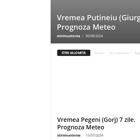
Vremea Putineiu (Giurgi
Prognoza Meteo
stirimuntenia
-
30/08/2024
STIRI IALOMITA
Acasă
Stiri Ialomita
Pag
Vremea Pegeni (Gorj) 7 zile.
Prognoza Meteo
stirimuntenia
-
15/07/2024