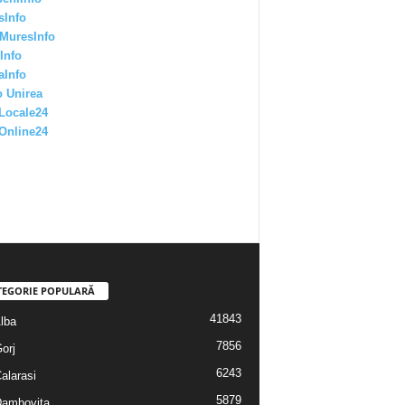
sInfo
MuresInfo
Info
aInfo
 Unirea
Locale24
Online24
TEGORIE POPULARĂ
41843
Alba
7856
Gorj
6243
Calarasi
5879
 Dambovita