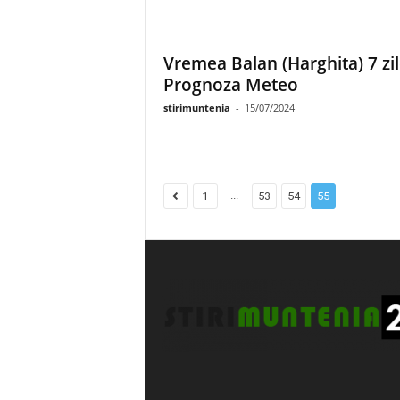
Vremea Balan (Harghita) 7 zil
Prognoza Meteo
stirimuntenia
-
15/07/2024
...
1
53
54
55