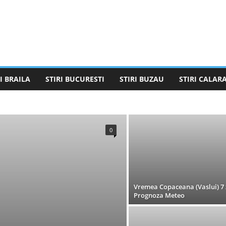
I BRAILA
STIRI BUCURESTI
STIRI BUZAU
STIRI CALARA
STIRI BUCURESTI
STIRI BUZAU
STIRI CALARASI
STIRI GALATI
STIRI GIURGIU
STIRI GORJ
STIRI IALOMITA
ELEORMAN
STIRI TULCEA
STIRI VALCEA
0
Vremea Copaceana (Vaslui) 7 z
Prognoza Meteo