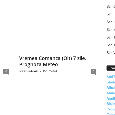
Stiri 
Stiri 
Stiri I
Stiri 
Stiri
Stiri 
Stiri 
Vremea Comanca (Olt) 7 zile.
Prognoza Meteo
Par
stirimuntenia
-
15/07/2024
0
0
Stiri
Stiri
AlbaI
Abru
AiudI
BlajI
Camp
Camp