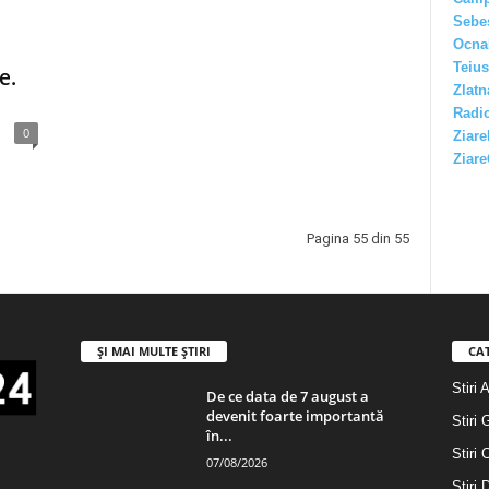
Sebe
Ocna
Teius
e.
Zlatn
Radio
0
Ziare
Ziare
Pagina 55 din 55
ȘI MAI MULTE ȘTIRI
CA
Stiri 
De ce data de 7 august a
devenit foarte importantă
Stiri 
în...
Stiri 
07/08/2026
Stiri