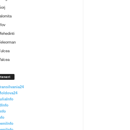
Gorj
Ialomita
lfov
Mehedinti
 Teleorman
Tulcea
Valcea
teneri
Transilvania24
Moldova24
uliaInfo
dInfo
nfo
nfo
eniInfo
eniInfo