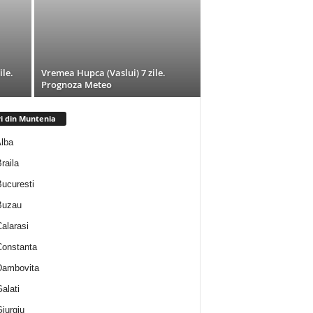
ile.
Vremea Hupca (Vaslui) 7 zile.
Prognoza Meteo
ri din Muntenia
Alba
Braila
Bucuresti
 Buzau
Calarasi
 Constanta
 Dambovita
Galati
Giurgiu