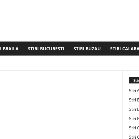
I BRAILA
STIRI BUCURESTI
STIRI BUZAU
STIRI CALARA
STIRI BUCURESTI
STIRI BUZAU
STIRI CALARASI
STIRI GALATI
STIRI GIURGIU
STIRI GORJ
STIRI IALOMITA
ELEORMAN
STIRI TULCEA
STIRI VALCEA
Sti
Stiri 
Stiri 
Stiri 
Stiri
Stiri 
Stiri