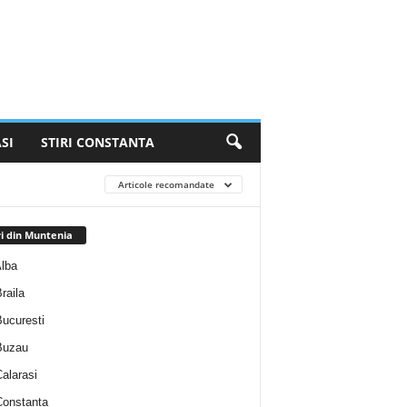
SI
STIRI CONSTANTA
Articole recomandate
ri din Muntenia
Alba
Braila
Bucuresti
 Buzau
Calarasi
 Constanta