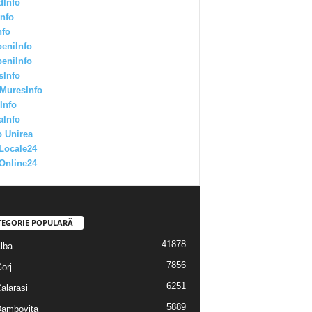
dInfo
nfo
nfo
eniInfo
eniInfo
sInfo
MuresInfo
Info
aInfo
 Unirea
Locale24
Online24
TEGORIE POPULARĂ
41878
Alba
7856
Gorj
6251
Calarasi
5889
 Dambovita