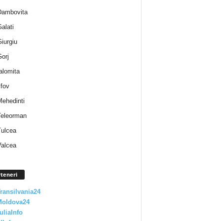
 Dambovita
Galati
Giurgiu
Gorj
Ialomita
lfov
Mehedinti
 Teleorman
Tulcea
Valcea
teneri
Transilvania24
Moldova24
uliaInfo