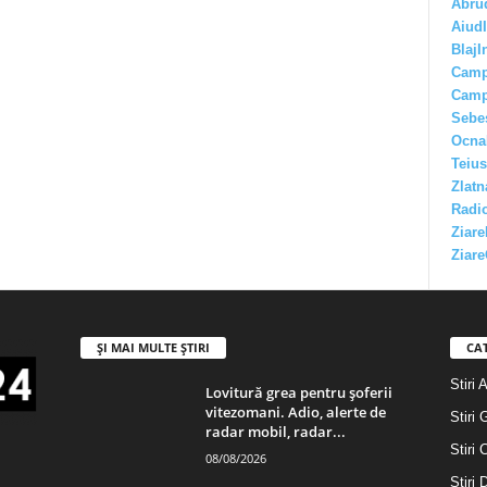
Abru
AiudI
BlajI
Camp
Camp
Sebe
Ocna
Teius
Zlatn
Radio
Ziare
Ziare
ȘI MAI MULTE ȘTIRI
CA
Stiri 
Lovitură grea pentru şoferii
vitezomani. Adio, alerte de
Stiri 
radar mobil, radar...
Stiri 
08/08/2026
Stiri