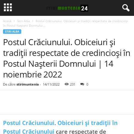
Acasă
Stiri Alba
Postul Crăciunului. Obiceiuri și tradiții respectate de credincioși
în Postul Nașterii Domnului...
STIRI ALBA
Postul Crăciunului. Obiceiuri și
tradiții respectate de credincioși în
Postul Nașterii Domnului | 14
noiembrie 2022
De către
stirimuntenia
-
14/11/2022
231
0
Postul Crăciunului
.
Obiceiuri și tradiții în
Postul Crăciunului
care respectate de