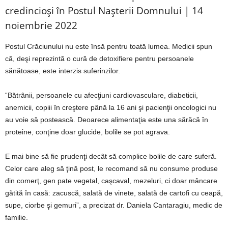
credincioși în Postul Nașterii Domnului | 14
noiembrie 2022
Postul Crăciunului nu este însă pentru toată lumea. Medicii spun
că, deşi reprezintă o cură de detoxifiere pentru persoanele
sănătoase, este interzis suferinzilor.
“Bătrânii, persoanele cu afecţiuni cardiovasculare, diabeticii,
anemicii, copiii în creştere până la 16 ani şi pacienţii oncologici nu
au voie să postească. Deoarece alimentaţia este una sărăcă în
proteine, conţine doar glucide, bolile se pot agrava.
E mai bine să fie prudenţi decât să complice bolile de care suferă.
Celor care aleg să ţină post, le recomand să nu consume produse
din comerţ, gen pate vegetal, caşcaval, mezeluri, ci doar mâncare
gătită în casă: zacuscă, salată de vinete, salată de cartofi cu ceapă,
supe, ciorbe şi gemuri”, a precizat dr. Daniela Cantaragiu, medic de
familie.