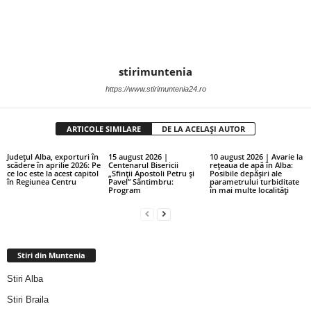
stirimuntenia
https://www.stirimuntenia24.ro
ARTICOLE SIMILARE
DE LA ACELAȘI AUTOR
Județul Alba, exporturi în
15 august 2026 |
10 august 2026 | Avarie la
scădere în aprilie 2026: Pe
Centenarul Bisericii
rețeaua de apă în Alba:
ce loc este la acest capitol
„Sfinții Apostoli Petru și
Posibile depășiri ale
în Regiunea Centru
Pavel” Sântimbru:
parametrului turbiditate
Program
în mai multe localități
Stiri din Muntenia
Stiri Alba
Stiri Braila