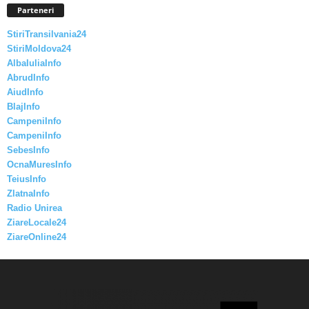
Parteneri
StiriTransilvania24
StiriMoldova24
AlbaIuliaInfo
AbrudInfo
AiudInfo
BlajInfo
CampeniInfo
CampeniInfo
SebesInfo
OcnaMuresInfo
TeiusInfo
ZlatnaInfo
Radio Unirea
ZiareLocale24
ZiareOnline24