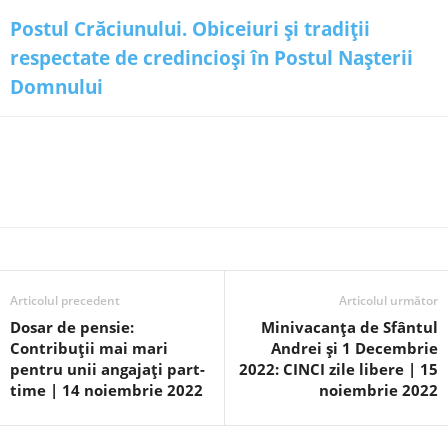
Postul Crăciunului. Obiceiuri și tradiții
respectate de credincioși în Postul Nașterii
Domnului
Articolul precedent
Articolul următor
Dosar de pensie:
Minivacanța de Sfântul
Contribuții mai mari
Andrei și 1 Decembrie
pentru unii angajați part-
2022: CINCI zile libere | 15
time | 14 noiembrie 2022
noiembrie 2022