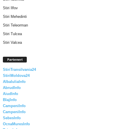
Stiri Ilfov
Stiri Mehedinti
Stiri Teleorman
Stiri Tulcea
Stiri Valcea
Parteneri
StiriTransilvania24
StiriMoldova24
AlbaIuliaInfo
AbrudInfo
AiudInfo
BlajInfo
CampeniInfo
CampeniInfo
SebesInfo
OcnaMuresInfo