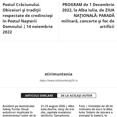
Postul Crăciunului.
PROGRAM de 1 Decembrie
Obiceiuri și tradiții
2022, la Alba Iulia, de ZIUA
respectate de credincioși
NAȚIONALĂ: PARADĂ
în Postul Nașterii
militară, concerte și foc de
Domnului | 14 noiembrie
artificii
2022
stirimuntenia
https://www.stirimuntenia24.ro
ARTICOLE SIMILARE
DE LA ACELAȘI AUTOR
Accident pe Autostrada
21-23 august 2026 | Alba
Foto | Investiție de 28 de
Sebeș-Turda: Două
Iulia devine, timp de trei
milioane de euro la Alba
autotiruri implicate în
zile, capitala metalului
Iulia: Sistem de stocare a
evenimentul rutier de la
simfonic: Symphonic
energiei în baterii, la