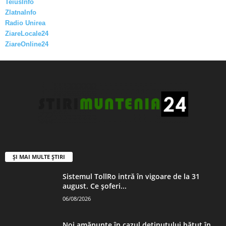
TeiusInfo
ZlatnaInfo
Radio Unirea
ZiareLocale24
ZiareOnline24
ȘI MAI MULTE ȘTIRI
Sistemul TollRo intră în vigoare de la 31
august. Ce șoferi...
06/08/2026
Noi amănunte în cazul deținutului bătut în