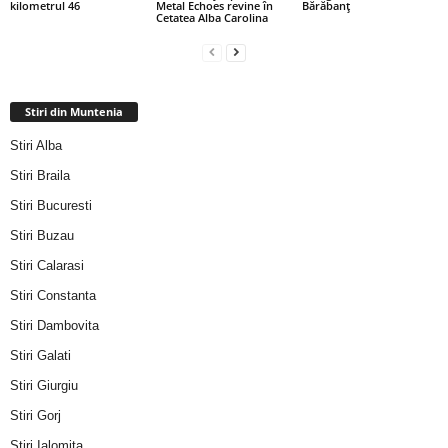
kilometrul 46
Metal Echoes revine în
Bărăbanț
Cetatea Alba Carolina
Stiri din Muntenia
Stiri Alba
Stiri Braila
Stiri Bucuresti
Stiri Buzau
Stiri Calarasi
Stiri Constanta
Stiri Dambovita
Stiri Galati
Stiri Giurgiu
Stiri Gorj
Stiri Ialomita