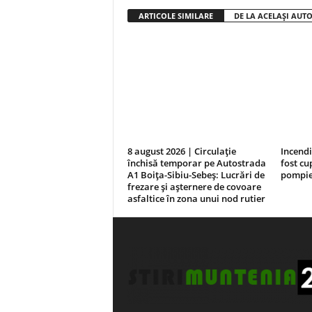
ARTICOLE SIMILARE
DE LA ACELAȘI AUT
8 august 2026 | Circulație
Incendi
închisă temporar pe Autostrada
fost cu
A1 Boița-Sibiu-Sebeș: Lucrări de
pompie
frezare și așternere de covoare
asfaltice în zona unui nod rutier