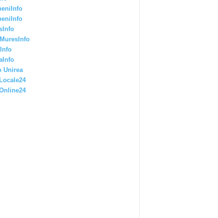
eniInfo
eniInfo
sInfo
MuresInfo
Info
aInfo
 Unirea
Locale24
Online24