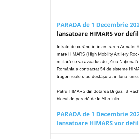
PARADA de 1 Decembrie 20
lansatoare HIMARS vor defila
Intrate de curând în înzestrarea Armatei R
mare HIMARS (High Mobility Artillery Rocke
militară ce va avea loc de „Ziua Naţional
România a contractat 54 de sisteme HIMAR
trageri reale s-au desfăşurat în luna iunie.
Patru HIMARS din dotarea Brigăzii 8 Rache
blocul de paradă de la Alba lulia.
PARADA de 1 Decembrie 2022,
lansatoare HIMARS vor defila