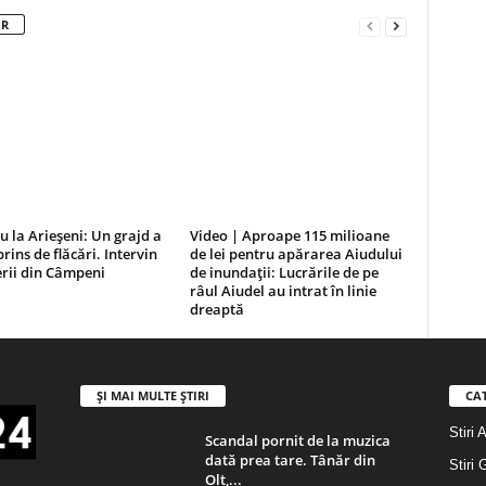
OR
u la Arieșeni: Un grajd a
Video | Aproape 115 milioane
prins de flăcări. Intervin
de lei pentru apărarea Aiudului
rii din Câmpeni
de inundații: Lucrările de pe
râul Aiudel au intrat în linie
dreaptă
ȘI MAI MULTE ȘTIRI
CA
Stiri 
Scandal pornit de la muzica
dată prea tare. Tânăr din
Stiri 
Olt,...