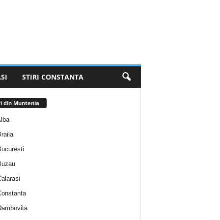
SI
STIRI CONSTANTA
ri din Muntenia
Alba
Braila
Bucuresti
 Buzau
Calarasi
 Constanta
 Dambovita