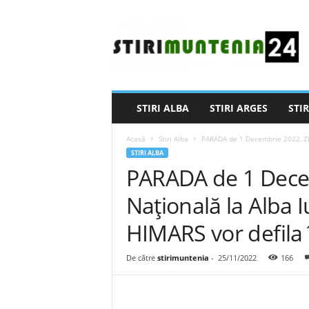
S
t
i
r
i
M
u
STIRI ALBA
STIRI ARGES
STIR
n
t
Acasă
Stiri Alba
PARADA de 1 Decembrie 2022, Ziua
e
STIRI ALBA
n
PARADA de 1 Dece
i
a
Națională la Alba I
2
4
HIMARS vor defila 
De către
stirimuntenia
-
25/11/2022
166