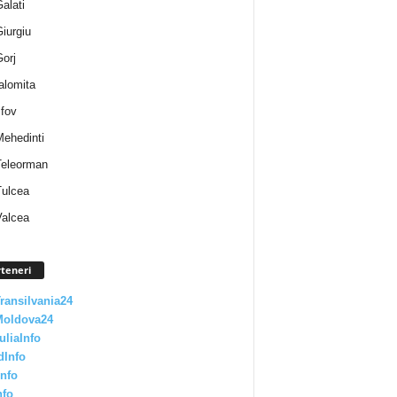
Galati
Giurgiu
Gorj
Ialomita
lfov
Mehedinti
 Teleorman
Tulcea
Valcea
teneri
Transilvania24
Moldova24
uliaInfo
dInfo
nfo
nfo