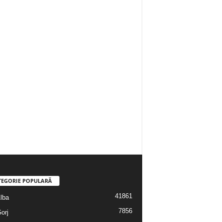
TEGORIE POPULARĂ
41861
Alba
7856
Gorj