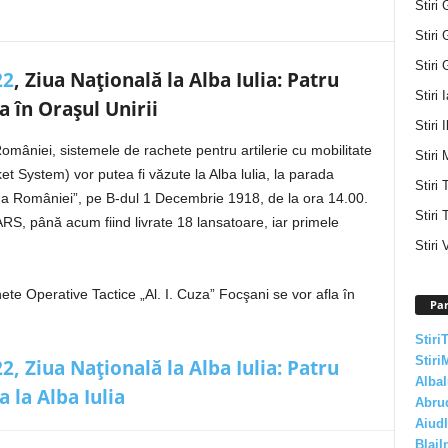
Stiri 
Stiri 
Stiri 
22
, Ziua Națională la Alba Iulia: Patru
Stiri 
 în Orașul Unirii
Stiri I
omâniei, sistemele de rachete pentru artilerie cu mobilitate
Stiri 
t System) vor putea fi văzute la Alba lulia, la parada
Stiri
ă a României”, pe B-dul 1 Decembrie 1918, de la ora 14.00.
Stiri 
S, până acum fiind livrate 18 lansatoare, iar primele
Stiri 
te Operative Tactice „Al. I. Cuza” Focşani se vor afla în
Par
Stiri
Stiri
 Ziua Națională la Alba Iulia: Patru
AlbaI
 la Alba Iulia
Abru
AiudI
BlajI