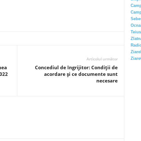
Camp
Camp
Sebe
Ocna
Teius
Zlatn
Radio
Ziare
Ziare
Articolul următor
mea
Concediul de îngrijitor: Condiții de
2022
acordare și ce documente sunt
necesare