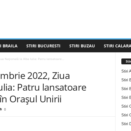
I BRAILA
STIRI BUCURESTI
STIRI BUZAU
STIRI CALARA
 Națională la Alba Iulia: Patru lansatoare...
Sti
Stiri 
mbrie 2022, Ziua
Stiri 
ulia: Patru lansatoare
Stiri 
în Orașul Unirii
Stiri
Stiri 
0
Stiri
Stiri