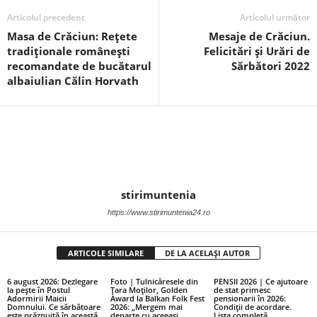
Articolul precedent
Articolul următor
Masa de Crăciun: Rețete
Mesaje de Crăciun.
tradiționale românești
Felicitări și Urări de
recomandate de bucătarul
Sărbători 2022
albaiulian Călin Horvath
stirimuntenia
https://www.stirimuntenia24.ro
ARTICOLE SIMILARE
DE LA ACELAȘI AUTOR
6 august 2026: Dezlegare
Foto | Tulnicăresele din
PENSII 2026 | Ce ajutoare
la pește în Postul
Țara Moților, Golden
de stat primesc
Adormirii Maicii
Award la Balkan Folk Fest
pensionarii în 2026:
Domnului. Ce sărbătoare
2026: „Mergem mai
Condiții de acordare.
este prăznuită în această
departe cu aceeași
Lista completă