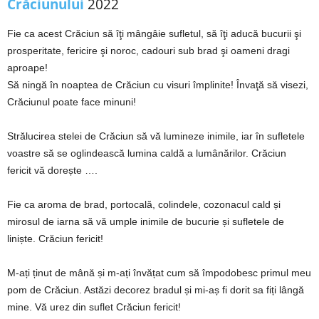
Crăciunului
2022
Fie ca acest Crăciun să îţi mângâie sufletul, să îţi aducă bucurii şi
prosperitate, fericire şi noroc, cadouri sub brad şi oameni dragi
aproape!
Să ningă în noaptea de Crăciun cu visuri împlinite! Învaţă să visezi,
Crăciunul poate face minuni!
Strălucirea stelei de Crăciun să vă lumineze inimile, iar în sufletele
voastre să se oglindească lumina caldă a lumânărilor. Crăciun
fericit vă dorește ….
Fie ca aroma de brad, portocală, colindele, cozonacul cald și
mirosul de iarna să vă umple inimile de bucurie și sufletele de
liniște. Crăciun fericit!
M-ați ținut de mână și m-ați învățat cum să împodobesc primul meu
pom de Crăciun. Astăzi decorez bradul și mi-aș fi dorit sa fiți lângă
mine. Vă urez din suflet Crăciun fericit!