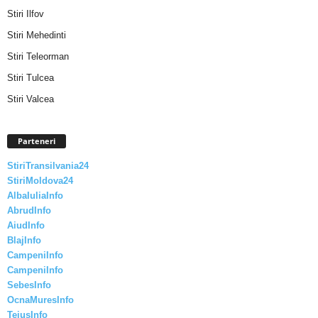
Stiri Ilfov
Stiri Mehedinti
Stiri Teleorman
Stiri Tulcea
Stiri Valcea
Parteneri
StiriTransilvania24
StiriMoldova24
AlbaIuliaInfo
AbrudInfo
AiudInfo
BlajInfo
CampeniInfo
CampeniInfo
SebesInfo
OcnaMuresInfo
TeiusInfo