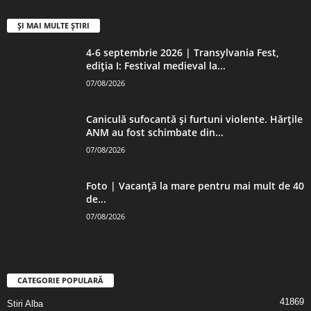
ȘI MAI MULTE ȘTIRI
4-6 septembrie 2026 | Transylvania Fest,
ediția I: Festival medieval la...
07/08/2026
Caniculă sufocantă și furtuni violente. Hărțile
ANM au fost schimbate din...
07/08/2026
Foto | Vacanță la mare pentru mai mult de 40
de...
07/08/2026
CATEGORIE POPULARĂ
41869
Stiri Alba