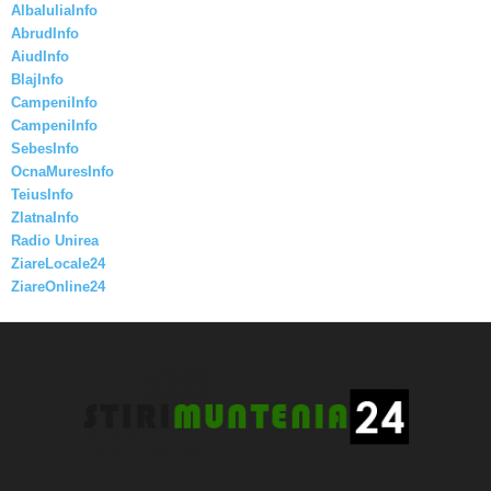
AlbaIuliaInfo
AbrudInfo
AiudInfo
BlajInfo
CampeniInfo
CampeniInfo
SebesInfo
OcnaMuresInfo
TeiusInfo
ZlatnaInfo
Radio Unirea
ZiareLocale24
ZiareOnline24