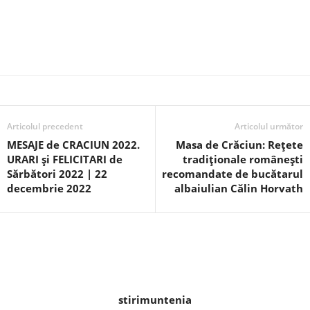
Articolul precedent
Articolul următor
MESAJE de CRACIUN 2022.
Masa de Crăciun: Rețete
URARI şi FELICITARI de
tradiționale românești
Sărbători 2022 | 22
recomandate de bucătarul
decembrie 2022
albaiulian Călin Horvath
stirimuntenia