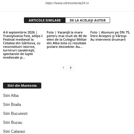
https://www.stirimuntenia24.ro
ARTICOLE SIMILARE
DE LA ACELAȘI AUTOR
4-6 septembrie 2026 |
Foto | Vacanță la mare
Foto | Aluviuni pe DN 75,
Transylvania Fest, ediția I:
pentru mai mult de 40 de
între Arieșeni și Vârtop:
Festival medieval la
elevi de la Colegiul Militar
Au intervenit drumarii
Cetatea din Gârbova, cu
din Alba Iulia cu rezultate
reconstituiri istorice,
școlare deosebite: Au...
turniruri cavalerești,
spectacole de lupte
medievale și...
Stiri din Muntenia
Stiri Alba
Stiri Braila
Stiri Bucuresti
Stiri Buzau
Stiri Calarasi