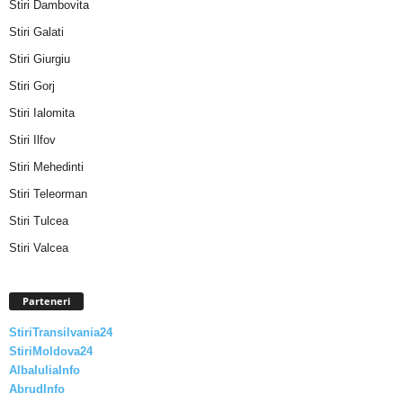
Stiri Dambovita
Stiri Galati
Stiri Giurgiu
Stiri Gorj
Stiri Ialomita
Stiri Ilfov
Stiri Mehedinti
Stiri Teleorman
Stiri Tulcea
Stiri Valcea
Parteneri
StiriTransilvania24
StiriMoldova24
AlbaIuliaInfo
AbrudInfo