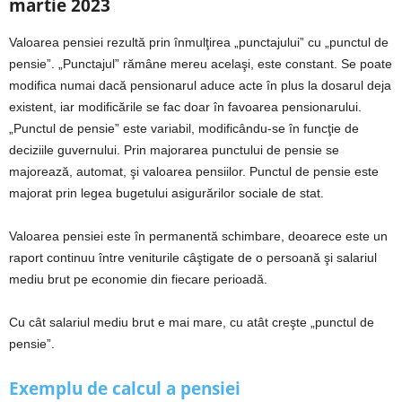
martie 2023
Valoarea pensiei rezultă prin înmulţirea „punctajului” cu „punctul de
pensie”. „Punctajul” rămâne mereu acelaşi, este constant. Se poate
modifica numai dacă pensionarul aduce acte în plus la dosarul deja
existent, iar modificările se fac doar în favoarea pensionarului.
„Punctul de pensie” este variabil, modificându-se în funcţie de
deciziile guvernului. Prin majorarea punctului de pensie se
majorează, automat, şi valoarea pensiilor. Punctul de pensie este
majorat prin legea bugetului asigurărilor sociale de stat.
Valoarea pensiei este în permanentă schimbare, deoarece este un
raport continuu între veniturile câştigate de o persoană şi salariul
mediu brut pe economie din fiecare perioadă.
Cu cât salariul mediu brut e mai mare, cu atât creşte „punctul de
pensie”.
Exemplu de calcul a pensiei