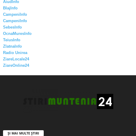
AiudInfo
BlajInfo
CampeniInfo
CampeniInfo
SebesInfo
OcnaMuresInfo
TeiusInfo
ZlatnaInfo
Radio Unirea
ZiareLocale24
ZiareOnline24
ȘI MAI MULTE ȘTIRI