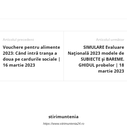
Articolul precedent
Articolul următor
Vouchere pentru alimente
SIMULARE Evaluare
2023: Când intră tranşa a
Națională 2023 modele de
doua pe cardurile sociale |
SUBIECTE și BAREME.
16 martie 2023
GHIDUL probelor | 18
martie 2023
stirimuntenia
https://www.stirimuntenia24.ro