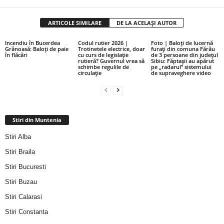
ARTICOLE SIMILARE
DE LA ACELAȘI AUTOR
Incendiu în Bucerdea
Codul rutier 2026 |
Foto | Baloți de lucernă
Grânoasă: Baloți de paie
Trotinetele electrice, doar
furați din comuna Fărău
în flăcări
cu curs de legislație
de 3 persoane din județul
rutieră? Guvernul vrea să
Sibiu: Făptașii au apărut
schimbe regulile de
pe „radarul” sistemului
circulație
de supraveghere video
Stiri din Muntenia
Stiri Alba
Stiri Braila
Stiri Bucuresti
Stiri Buzau
Stiri Calarasi
Stiri Constanta